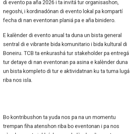
di evento pa aña 2026 i ta invitá tur organisashon,
negoshi, i kordinadónan di evento lokal pa kompartí
fecha di nan eventonan planiá pa e aña binidero.
E kalènder di evento anual ta duna un bista general
sentral di e vibrante bida komunitario i bida kultural di
Boneiru. TCB ta enkurashá tur stakeholder pa entregá
tur detaye di nan eventonan pa asina e kalènder duna
un bista kompleto di tur e aktividatnan ku ta tuma lugá
riba nos isla.
Bo kontribushon ta yuda nos pa na un momentu
trempan fiha atenshon riba bo eventonan i pa nos