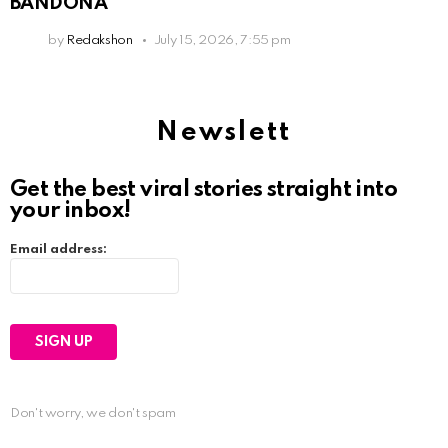
BANDONÁ
by
Redakshon
July 15, 2026, 7:55 pm
Newslett
Get the best viral stories straight into
your inbox!
Email address:
Don't worry, we don't spam