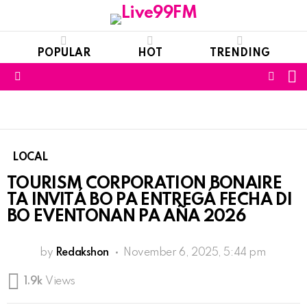
POPULAR
HOT
TRENDING
S
FOLL
Menu
US
LOCAL
TOURISM CORPORATION BONAIRE
TA INVITÁ BO PA ENTREGÁ FECHA DI
BO EVENTONAN PA AÑA 2026
by
Redakshon
November 6, 2025, 5:44 pm
1.9k
Views