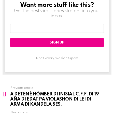
Want more stuff like this?
NEWSLETTER
Get the best viral stories straight into your
inbox!
Email
address:
Don't worry, we don't spam
Previous article
See
A DETENÉ HÒMBER DI INISIAL C.F.F. DI 19
more
AÑA DI EDAT PA VIOLASHON DI LEI DI
ARMA DI KANDELA BES.
Next article