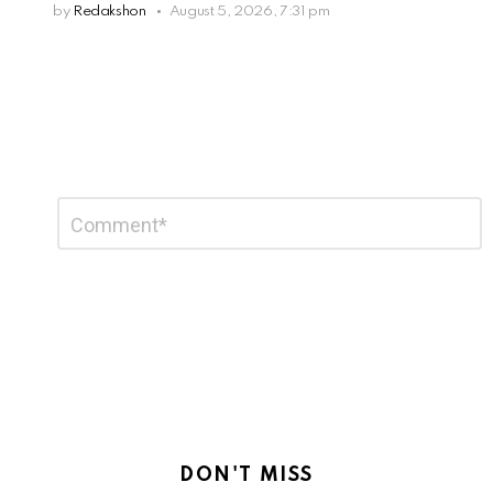
by
Redakshon
August 5, 2026, 7:31 pm
Leave
Comment
*
a
Reply
DON'T MISS