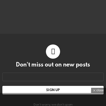
Don’t miss out on new posts
Email
address:
close
Don't worry, we don't spam