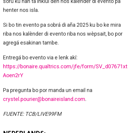
sòru ku nan ta inkluí den nos kalènder di evento pa
henter nos isla.
Si bo tin evento pa sobrá di aña 2025 ku bo ke mira
riba nos kalènder di evento riba nos wèpsait, bo por
agregá esakinan tambe.
Entregá bo evento via e lenk akí:
https://bonaire.qualtrics.com/jfe/form/SV_d07671xt
Aoen2rY
Pa pregunta bo por manda un email na
crystel.pourier@bonaireisland.com
.
FUENTE: TCB/LIVE99FM