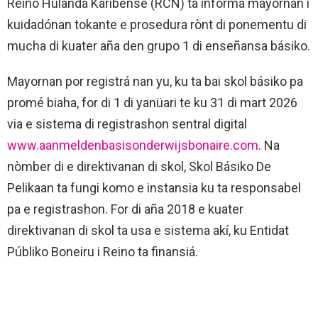
Reino Hulanda Karibense (RCN) ta informá mayornan i
kuidadónan tokante e prosedura rònt di ponementu di
mucha di kuater aña den grupo 1 di enseñansa básiko.
Mayornan por registrá nan yu, ku ta bai skol básiko pa
promé biaha, for di 1 di yanüari te ku 31 di mart 2026
via e sistema di registrashon sentral digital
www.aanmeldenbasisonderwijsbonaire.com
. Na
nòmber di e direktivanan di skol, Skol Básiko De
Pelikaan ta fungi komo e instansia ku ta responsabel
pa e registrashon. For di aña 2018 e kuater
direktivanan di skol ta usa e sistema akí, ku Entidat
Públiko Boneiru i Reino ta finansiá.