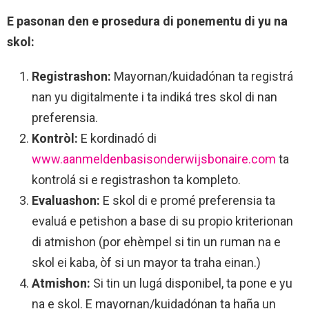
E pasonan den e prosedura di ponementu di yu na
skol:
Registrashon:
Mayornan/kuidadónan ta registrá
nan yu digitalmente i ta indiká tres skol di nan
preferensia.
Kontròl:
E kordinadó di
www.aanmeldenbasisonderwijsbonaire.com
ta
kontrolá si e registrashon ta kompleto.
Evaluashon:
E skol di e promé preferensia ta
evaluá e petishon a base di su propio kriterionan
di atmishon (por ehèmpel si tin un ruman na e
skol ei kaba, òf si un mayor ta traha einan.)
Atmishon:
Si tin un lugá disponibel, ta pone e yu
na e skol. E mayornan/kuidadónan ta haña un