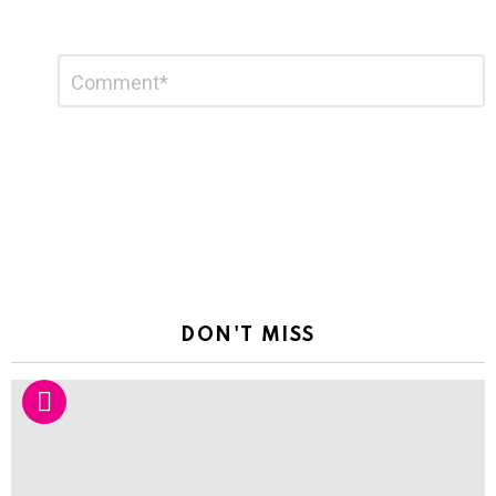
Leave
Comment
*
a
Reply
DON'T MISS