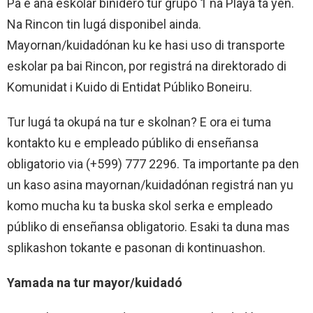
Pa e aña eskolar binidero tur grupo 1 na Playa ta yen.
Na Rincon tin lugá disponibel ainda.
Mayornan/kuidadónan ku ke hasi uso di transporte
eskolar pa bai Rincon, por registrá na direktorado di
Komunidat i Kuido di Entidat Públiko Boneiru.
Tur lugá ta okupá na tur e skolnan? E ora ei tuma
kontakto ku e empleado públiko di enseñansa
obligatorio via (+599) 777 2296. Ta importante pa den
un kaso asina mayornan/kuidadónan registrá nan yu
komo mucha ku ta buska skol serka e empleado
públiko di enseñansa obligatorio. Esaki ta duna mas
splikashon tokante e pasonan di kontinuashon.
Yamada na tur mayor/kuidadó