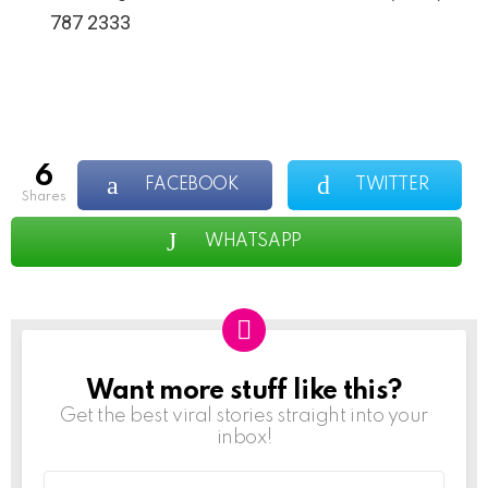
787 2333
6
FACEBOOK
TWITTER
shares
WHATSAPP
Want more stuff like this?
NEWSLETTER
Get the best viral stories straight into your
inbox!
Email