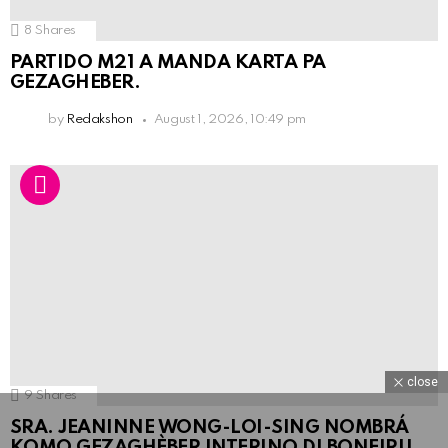
8
Shares
PARTIDO M21 A MANDA KARTA PA
GEZAGHEBER.
by
Redakshon
August 1, 2026, 10:49 pm
close
9
Shares
SRA. JEANINNE WONG-LOI-SING NOMBRÁ
KOMO GEZAGHÈBER INTERINO DI BONEIRU