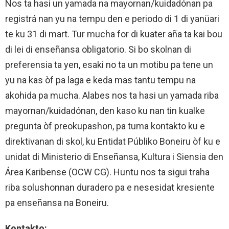
Nos ta hasi un yamada na mayornan/kuidadónan pa
registrá nan yu na tempu den e periodo di 1 di yanüari
te ku 31 di mart. Tur mucha for di kuater aña ta kai bou
di lei di enseñansa obligatorio. Si bo skolnan di
preferensia ta yen, esaki no ta un motibu pa tene un
yu na kas òf pa laga e keda mas tantu tempu na
akohida pa mucha. Alabes nos ta hasi un yamada riba
mayornan/kuidadónan, den kaso ku nan tin kualke
pregunta òf preokupashon, pa tuma kontakto ku e
direktivanan di skol, ku Entidat Públiko Boneiru òf ku e
unidat di Ministerio di Enseñansa, Kultura i Siensia den
Área Karibense (OCW CG). Huntu nos ta sigui traha
riba solushonnan duradero pa e nesesidat kresiente
pa enseñansa na Boneiru.
Kontakto: