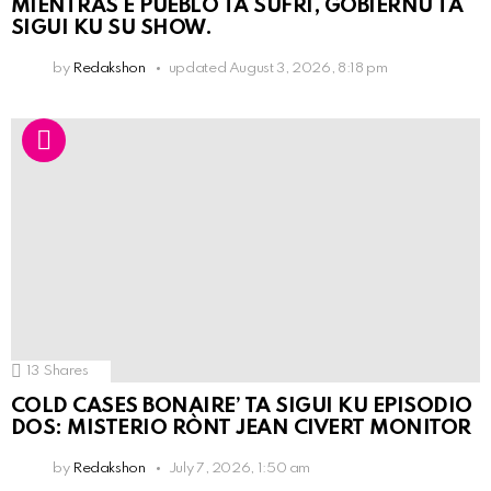
MIENTRAS E PUEBLO TA SUFRI, GOBIÈRNU TA
SIGUI KU SU SHOW.
by
Redakshon
updated
August 3, 2026, 8:18 pm
13
Shares
COLD CASES BONAIRE’ TA SIGUI KU EPISODIO
DOS: MISTERIO RÒNT JEAN CIVERT MONITOR
by
Redakshon
July 7, 2026, 1:50 am