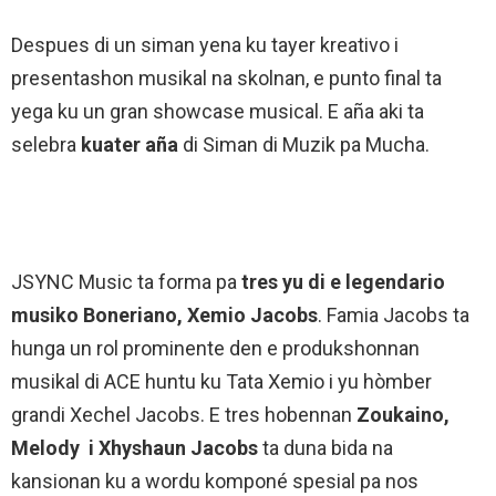
Despues di un siman yena ku tayer kreativo i
presentashon musikal na skolnan, e punto final ta
yega ku un gran showcase musical. E aña aki ta
selebra
kuater aña
di Siman di Muzik pa Mucha.
JSYNC Music ta forma pa
tres yu di e legendario
musiko Boneriano, Xemio Jacobs
. Famia Jacobs ta
hunga un rol prominente den e produkshonnan
musikal di ACE huntu ku Tata Xemio i yu hòmber
grandi Xechel Jacobs. E tres hobennan
Zoukaino,
Melody i Xhyshaun Jacobs
ta duna bida na
kansionan ku a wordu komponé spesial pa nos