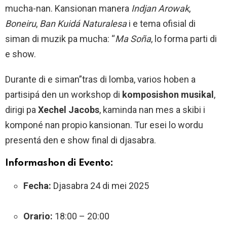
mucha-nan. Kansionan manera
Indjan Arowak
,
Boneiru
,
Ban Kuidá Naturalesa
i e tema ofisial di
siman di muzik pa mucha: “
Ma Soña
, lo forma parti di
e show.
Durante di e siman”tras di lomba, varios hoben a
partisipá den un workshop di
komposishon musikal
,
dirigi pa
Xechel Jacobs
, kaminda nan mes a skibi i
komponé nan propio kansionan. Tur esei lo wordu
presentá den e show final di djasabra.
Informashon di Evento:
Fecha:
Djasabra 24 di mei 2025
Orario:
18:00 – 20:00