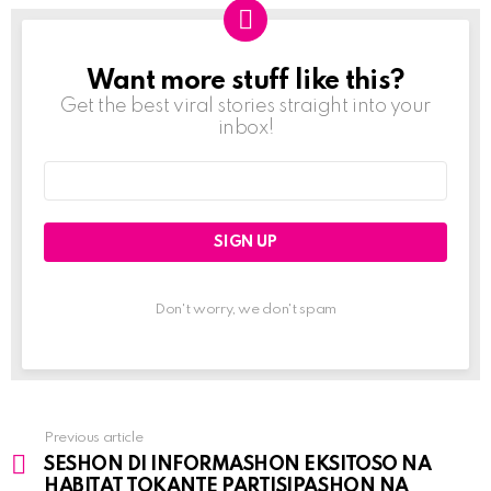
Want more stuff like this?
NEWSLETTER
Get the best viral stories straight into your
inbox!
Email
address:
Don't worry, we don't spam
Previous article
See
SESHON DI INFORMASHON EKSITOSO NA
more
HABITAT TOKANTE PARTISIPASHON NA