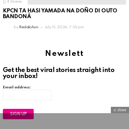
4
Shares
KPCN TA HASI YAMADA NA DOÑO DI OUTO
BANDONÁ
by
Redakshon
July 15, 2026, 7:55 pm
Newslett
Get the best viral stories straight into
your inbox!
Email address:
close