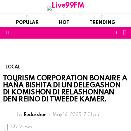
POPULAR
HOT
TRENDING
S
FOLL
Menu
US
LOCAL
TOURISM CORPORATION BONAIRE A
HAÑA BISHITA DI UN DELEGASHON
DI KOMISHON DI RELASHONNAN
DEN REINO DI TWEEDE KAMER.
by
Redakshon
May 14, 2025, 7:01 pm
1.7k
Views