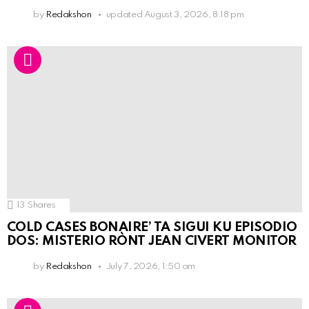
by
Redakshon
updated
August 3, 2026, 8:18 pm
13
Shares
COLD CASES BONAIRE’ TA SIGUI KU EPISODIO
DOS: MISTERIO RÒNT JEAN CIVERT MONITOR
by
Redakshon
July 7, 2026, 1:50 am