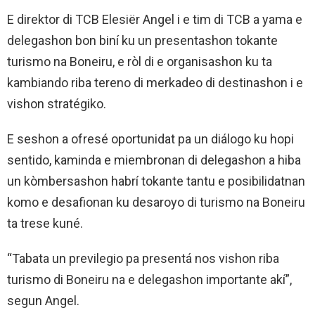
E direktor di TCB Elesiër Angel i e tim di TCB a yama e
delegashon bon biní ku un presentashon tokante
turismo na Boneiru, e ròl di e organisashon ku ta
kambiando riba tereno di merkadeo di destinashon i e
vishon stratégiko.
E seshon a ofresé oportunidat pa un diálogo ku hopi
sentido, kaminda e miembronan di delegashon a hiba
un kòmbersashon habrí tokante tantu e posibilidatnan
komo e desafionan ku desaroyo di turismo na Boneiru
ta trese kuné.
“Tabata un previlegio pa presentá nos vishon riba
turismo di Boneiru na e delegashon importante akí”,
segun Angel.