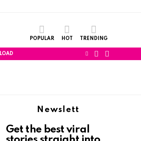
POPULAR
HOT
TRENDING
SEARCH
LOGIN
FOLLOW
LOAD
US
Newslett
Get the best viral
stories straight into