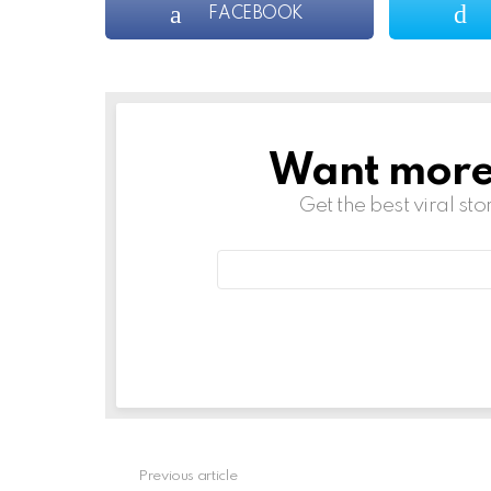
FACEBOOK
Want more s
NEWSLETTER
Get the best viral sto
Email
address:
Previous article
See