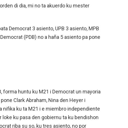
orden di dia, mi no ta akuerdo ku mester
bata Democrat 3 asiento, UPB 3 asiento, MPB
s Democrat (PDB) no a haña 5 asiento pa pone
B, forma huntu ku M21 i Democrat un mayoria
 pone Clark Abraham, Nina den Heyer i
ta nifika ku ta M21 i e miembro independiente
ur loke ku pasa den gobiernu ta ku bendishon
at riba su so, ku tres asiento, no por