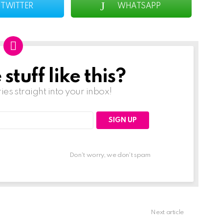
TWITTER
WHATSAPP
tuff like this?
ries straight into your inbox!
Don't worry, we don't spam
Next article