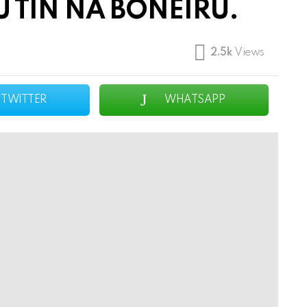
TIN NA BONEIRU.
2.5k
Views
TWITTER
WHATSAPP