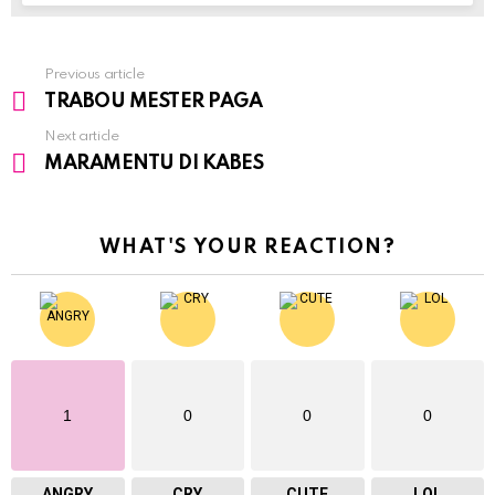
Previous article
See
TRABOU MESTER PAGA
more
Next article
MARAMENTU DI KABES
WHAT'S YOUR REACTION?
1
0
0
0
ANGRY
CRY
CUTE
LOL