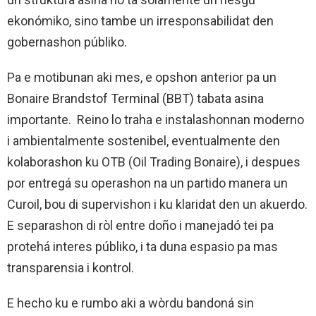
ekonómiko, sino tambe un irresponsabilidat den
gobernashon públiko.
Pa e motibunan aki mes, e opshon anterior pa un
Bonaire Brandstof Terminal (BBT) tabata asina
importante. Reino lo traha e instalashonnan moderno
i ambientalmente sostenibel, eventualmente den
kolaborashon ku OTB (Oil Trading Bonaire), i despues
por entregá su operashon na un partido manera un
Curoil, bou di supervishon i ku klaridat den un akuerdo.
E separashon di ròl entre doño i manejadó tei pa
protehá interes públiko, i ta duna espasio pa mas
transparensia i kontrol.
E hecho ku e rumbo aki a wòrdu bandoná sin