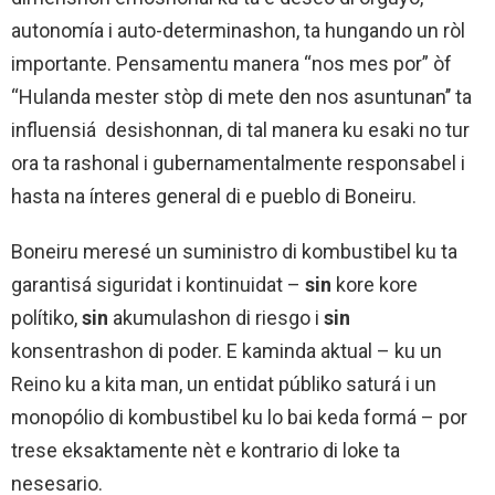
autonomía i auto-determinashon, ta hungando un ròl
importante. Pensamentu manera “nos mes por” òf
“Hulanda mester stòp di mete den nos asuntunan’’ ta
influensiá desishonnan, di tal manera ku esaki no tur
ora ta rashonal i gubernamentalmente responsabel i
hasta na ínteres general di e pueblo di Boneiru.
Boneiru meresé un suministro di kombustibel ku ta
garantisá siguridat i kontinuidat –
sin
kore kore
polítiko,
sin
akumulashon di riesgo i
sin
konsentrashon di poder. E kaminda aktual – ku un
Reino ku a kita man, un entidat públiko saturá i un
monopólio di kombustibel ku lo bai keda formá – por
trese eksaktamente nèt e kontrario di loke ta
nesesario.