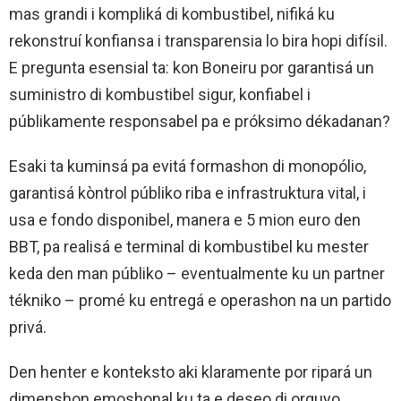
mas grandi i kompliká di kombustibel, nifiká ku
rekonstruí konfiansa i transparensia lo bira hopi difísil.
E pregunta esensial ta: kon Boneiru por garantisá un
suministro di kombustibel sigur, konfiabel i
públikamente responsabel pa e próksimo dékadanan?
Esaki ta kuminsá pa evitá formashon di monopólio,
garantisá kòntrol públiko riba e infrastruktura vital, i
usa e fondo disponibel, manera e 5 mion euro den
BBT, pa realisá e terminal di kombustibel ku mester
keda den man públiko – eventualmente ku un partner
tékniko – promé ku entregá e operashon na un partido
privá.
Den henter e konteksto aki klaramente por ripará un
dimenshon emoshonal ku ta e deseo di orguyo,