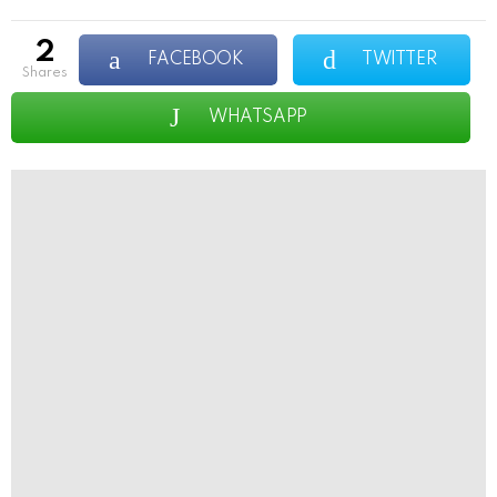
2
FACEBOOK
TWITTER
shares
WHATSAPP