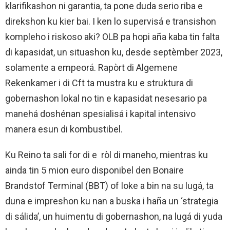
klarifikashon ni garantia, ta pone duda serio riba e
direkshon ku kier bai. I ken lo supervisá e transishon
kompleho i riskoso aki? OLB pa hopi aña kaba tin falta
di kapasidat, un situashon ku, desde septèmber 2023,
solamente a empeorá. Rapòrt di Algemene
Rekenkamer i di Cft ta mustra ku e struktura di
gobernashon lokal no tin e kapasidat nesesario pa
manehá doshénan spesialisá i kapital intensivo
manera esun di kombustibel.
Ku Reino ta sali for di e ròl di maneho, mientras ku
ainda tin 5 mion euro disponibel den Bonaire
Brandstof Terminal (BBT) of loke a bin na su lugá, ta
duna e impreshon ku nan a buska i haña un ‘strategia
di sálida’, un huimentu di gobernashon, na lugá di yuda