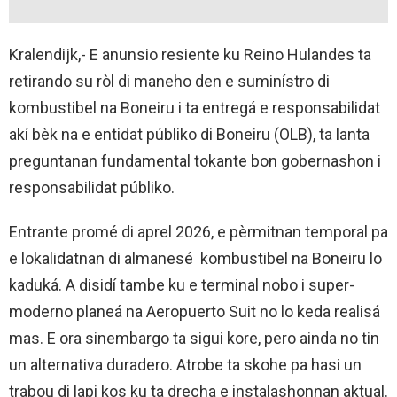
Kralendijk,- E anunsio resiente ku Reino Hulandes ta
retirando su ròl di maneho den e suminístro di
kombustibel na Boneiru i ta entregá e responsabilidat
akí bèk na e entidat públiko di Boneiru (OLB), ta lanta
preguntanan fundamental tokante bon gobernashon i
responsabilidat públiko.
Entrante promé di aprel 2026, e pèrmitnan temporal pa
e lokalidatnan di almanesé kombustibel na Boneiru lo
kaduká. A disidí tambe ku e terminal nobo i super-
moderno planeá na Aeropuerto Suit no lo keda realisá
mas. E ora sinembargo ta sigui kore, pero ainda no tin
un alternativa duradero. Atrobe ta skohe pa hasi un
trabou di lapi kos ku ta drecha e instalashonnan aktual.