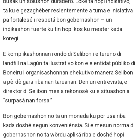
busak un solushon duradero. Loke ta hopi indikativo,
ta ku e gezaghèber resientemente a tuma e inisiativa
pa fortalesé i respetá bon gobernashon – un
indikashon fuerte ku tin hopi kos ku mester keda
koregí.
E komplikashonnan rondo di Selibon i e tereno di
landfill na Lagún ta ilustrativo kon e e entidat públiko di
Boneiru i organisashonnan ehekutivo manera Selibon
a pèrdè gara riba nan tareanan. Den un entrevista, e
direktor di Selibon mes a rekonosé ku e situashon a
“surpasá nan forsa.”
Bon gobernashon no ta un moneda ku por usa riba
kada doshé segun konveniénsia. Si e mesun norma di
gobernashon no ta wòrdu apliká riba e doshé hopi