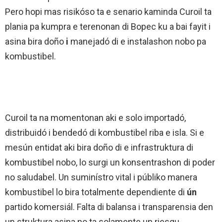
Pero hopi mas risikóso ta e senario kaminda Curoil ta
plania pa kumpra e terenonan di Bopec ku a bai fayit i
asina bira doño
i
manejadó di e instalashon nobo pa
kombustibel.
Curoil ta na momentonan aki e solo importadó,
distribuidó i bendedó di kombustibel riba e isla. Si e
mesún entidat aki bira doño di e infrastruktura di
kombustibel nobo, lo surgi un konsentrashon di poder
no saludabel. Un suminístro vital i públiko manera
kombustibel lo bira totalmente dependiente di
ún
partido komersiál. Falta di balansa i transparensia den
un struktura asina no ta solamente un riesgu