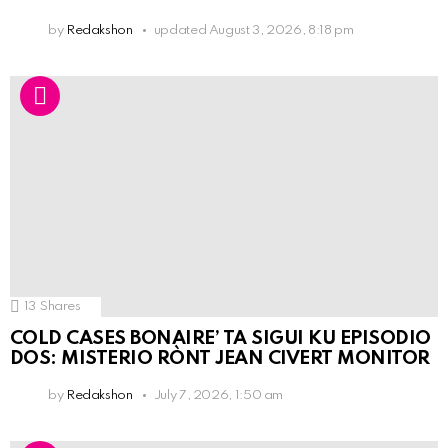
by
Redakshon
updated
August 3, 2026, 8:18 pm
13
Shares
COLD CASES BONAIRE’ TA SIGUI KU EPISODIO
DOS: MISTERIO RÒNT JEAN CIVERT MONITOR
by
Redakshon
July 7, 2026, 1:50 am