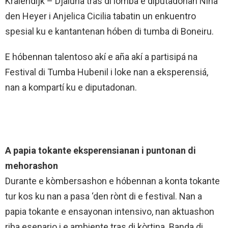
Kralendijk – Djaluna tras di lomba e diputadonan Nina
den Heyer i Anjelica Cicilia tabatin un enkuentro
spesial ku e kantantenan hóben di tumba di Boneiru.
E hóbennan talentoso akí e aña akí a partisipá na
Festival di Tumba Hubenil i loke nan a eksperensiá,
nan a kompartí ku e diputadonan.
A papia tokante eksperensianan i puntonan di
mehorashon
Durante e kòmbersashon e hóbennan a konta tokante
tur kos ku nan a pasa ‘den rònt di e festival. Nan a
papia tokante e ensayonan intensivo, nan aktuashon
riba esenario i e ambiente tras di kòrtina. Banda di