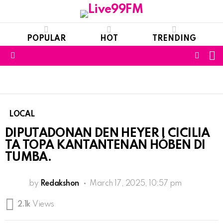
POPULAR
HOT
TRENDING
S
FOLL
Menu
US
LOCAL
DIPUTADONAN DEN HEYER I CICILIA
TA TOPA KANTANTENAN HÓBEN DI
TUMBA.
by
Redakshon
March 17, 2025, 10:57 pm
2.1k
Views