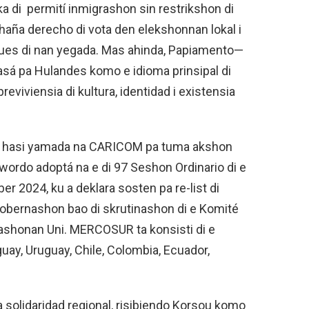
ka di permití inmigrashon sin restrikshon di
aña derecho di vota den elekshonnan lokal i
ues di nan yegada. Mas ahinda, Papiamento—
asá pa Hulandes komo e idioma prinsipal di
viviensia di kultura, identidad i existensia
e ta hasi yamada na CARICOM pa tuma akshon
 wordo adoptá na e di 97 Seshon Ordinario di e
2024, ku a deklara sosten pa re-list di
Gobernashon bao di skrutinashon di e Komité
ashonan Uni. MERCOSUR ta konsisti di e
aguay, Uruguay, Chile, Colombia, Ecuador,
solidaridad regional, risibiendo Korsou komo