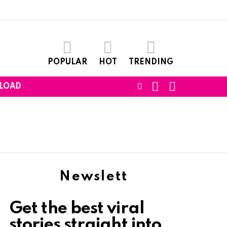
POPULAR
HOT
TRENDING
SEARCH
LOGIN
FOLLOW
LOAD
US
Newslett
Get the best viral
stories straight into