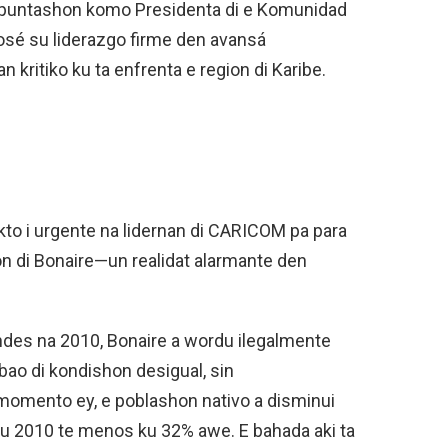
 apuntashon komo Presidenta di e Komunidad
osé su liderazgo firme den avansá
 kritiko ku ta enfrenta e region di Karibe.
kto i urgente na lidernan di CARICOM pa para
on di Bonaire—un realidat alarmante den
ndes na 2010, Bonaire a wordu ilegalmente
bao di kondishon desigual, sin
momento ey, e poblashon nativo a disminui
u 2010 te menos ku 32% awe. E bahada aki ta