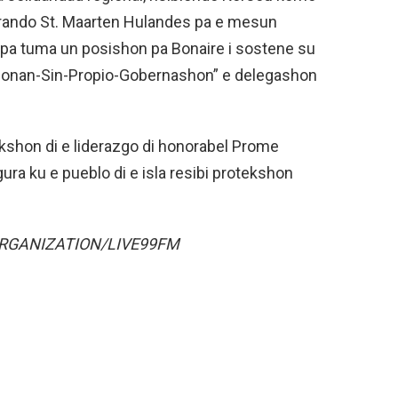
rando St. Maarten Hulandes pa e mesun
M pa tuma un posishon pa Bonaire i sostene su
itorionan-Sin-Propio-Gobernashon” e delegashon
kshon di e liderazgo di honorabel Prome
ra ku e pueblo di e isla resibi protekshon
RGANIZATION/LIVE99FM