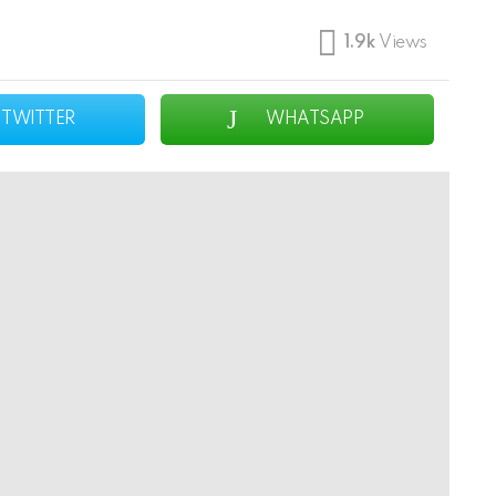
1.9k
Views
TWITTER
WHATSAPP