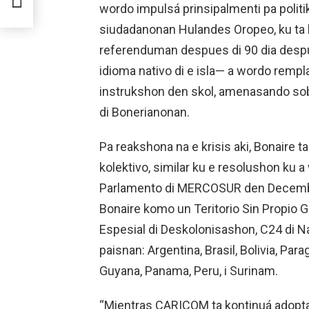
wordo impulsá prinsipalmenti pa politi
siudadanonan Hulandes Oropeo, ku ta h
referenduman despues di 90 dia desp
idioma nativo di e isla— a wordo rempl
instrukshon den skol, amenasando sobre
di Bonerianonan.
Pa reakshona na e krisis aki, Bonair
kolektivo, similar ku e resolushon ku a
Parlamento di MERCOSUR den December 
Bonaire komo un Teritorio Sin Propio 
Espesial di Deskolonisashon, C24 di N
paisnan: Argentina, Brasil, Bolivia, Par
Guyana, Panama, Peru, i Surinam.
“Mientras CARICOM ta kontinuá adopta 