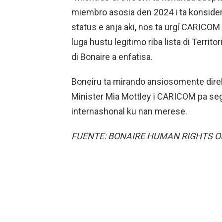
miembro asosia den 2024 i ta konside
status e anja aki, nos ta urgí CARICO
luga hustu legitimo riba lista di Terr
di Bonaire a enfatisa.
Boneiru ta mirando ansiosomente dire
Minister Mia Mottley i CARICOM pa segu
internashonal ku nan merese.
FUENTE: BONAIRE HUMAN RIGHTS O