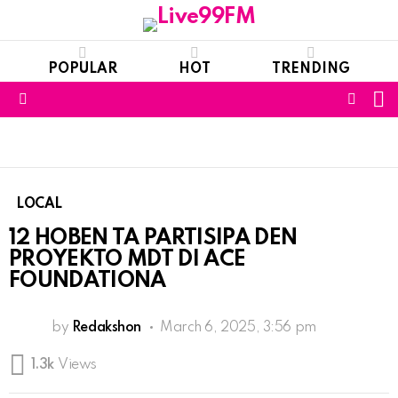
POPULAR
HOT
TRENDING
S
FOLL
Menu
US
LOCAL
12 HOBEN TA PARTISIPA DEN
PROYEKTO MDT DI ACE
FOUNDATIONA
by
Redakshon
March 6, 2025, 3:56 pm
1.3k
Views