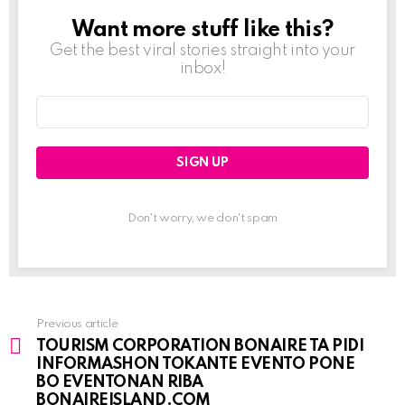
Want more stuff like this?
NEWSLETTER
Get the best viral stories straight into your
inbox!
Email
address:
Don't worry, we don't spam
Previous article
See
TOURISM CORPORATION BONAIRE TA PIDI
more
INFORMASHON TOKANTE EVENTO PONE
BO EVENTONAN RIBA
BONAIREISLAND.COM