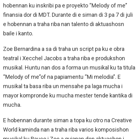
hobennan ku inskribi pa e proyekto “Melody of me”
finansia dor di MDT. Durante di e siman di 3 pa 7 di juli
e hobennan a traha riba nan talento di aktuashosn
baile i kanto.
Zoe Bernardina a sa di traha un script pa ku e obra
teatral i Xecchel Jacobs a traha riba e produkshon
musikal. Huntu nan dos a forma un musikal ku ta titula
“Melody of me”of na papiamentu “Mi melodia”. E
musikal ta basa riba un mensahe pa laga mucha i
mayor kompronde ku mucha mester tende kantika di
mucha.
E hobennan durante siman a topa ku otro na Creative
World kaminda nan a traha riba varios komposishon
musikal ku Bauco i Zoe a guianan den aktuashon i