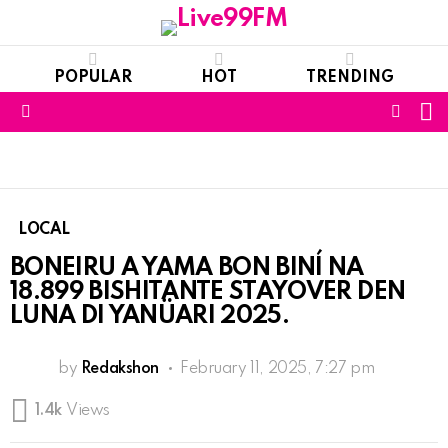
POPULAR
HOT
TRENDING
S
FOLL
Menu
US
LOCAL
BONEIRU A YAMA BON BINÍ NA
18.899 BISHITANTE STAYOVER DEN
LUNA DI YANÜARI 2025.
by
Redakshon
February 11, 2025, 7:27 pm
1.4k
Views