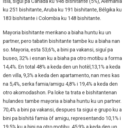
isla, siguí pa Canada ku 946 bishitante (5%), Alemania
ku 251 bishitante, Aruba ku 191 bishitante, Bélgika ku
183 bishitante i Colombia ku 148 bishitante.
Mayoria bishitante merikano a biaha huntu ku un
partner, pero tabatin bishitante tambe ku a biaha nan
so. Mayoria, esta 53,6%, a bini pa vakansi, siguí pa
buseo, 32% i esnan ku a biaha pa otro motibu a forma
14,4%. En total 48% a keda den un hotèl,13,1% a keda
den villa, 9,3% a keda den apartamento, nan mes kas
na 5,4%, serka famia/amigu 4,8% i 19,4% a keda den
otro akomodashon. Pa loke ta trata e bishitantenan
hulandes tambe mayoria a biaha huntu ku un partner.
70,4% a bini pa vakansi, despues ta sigui e grupo ku a
bini pa bishitá famia òf amigu, representando 10,1% i
19,5% ku a bini pa otro motibu. 45,9% a keda den un