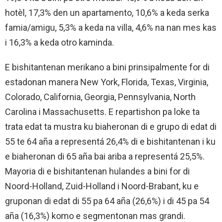
hotèl, 17,3% den un apartamento, 10,6% a keda serka
famia/amigu, 5,3% a keda na villa, 4,6% na nan mes kas
i 16,3% a keda otro kaminda.
E bishitantenan merikano a bini prinsipalmente for di
estadonan manera New York, Florida, Texas, Virginia,
Colorado, California, Georgia, Pennsylvania, North
Carolina i Massachusetts. E repartishon pa loke ta
trata edat ta mustra ku biaheronan di e grupo di edat di
55 te 64 aña a representá 26,4% di e bishitantenan i ku
e biaheronan di 65 aña bai ariba a representá 25,5%.
Mayoria di e bishitantenan hulandes a bini for di
Noord-Holland, Zuid-Holland i Noord-Brabant, ku e
gruponan di edat di 55 pa 64 aña (26,6%) i di 45 pa 54
aña (16,3%) komo e segmentonan mas grandi.