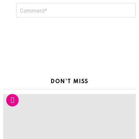
Leave
Comment
*
a
Reply
DON'T MISS