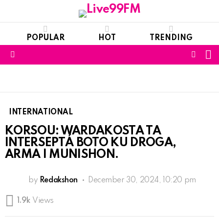
POPULAR
HOT
TRENDING
S
FOLL
Menu
US
INTERNATIONAL
KORSOU: WARDAKOSTA TA
INTERSEPTÁ BOTO KU DROGA,
ARMA I MUNISHON.
by
Redakshon
December 30, 2024, 10:20 pm
1.9k
Views