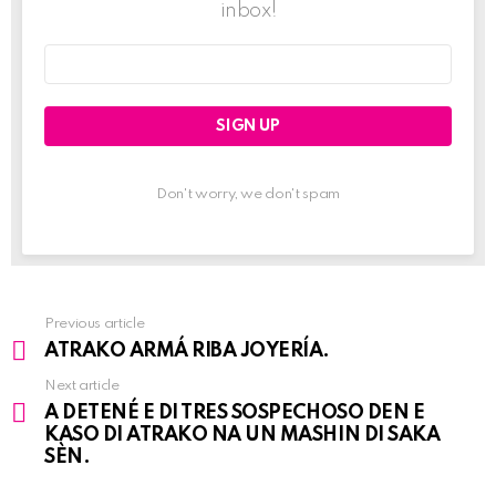
inbox!
Email
address:
Don't worry, we don't spam
Previous article
See
ATRAKO ARMÁ RIBA JOYERÍA.
more
Next article
A DETENÉ E DI TRES SOSPECHOSO DEN E
KASO DI ATRAKO NA UN MASHIN DI SAKA
SÈN.