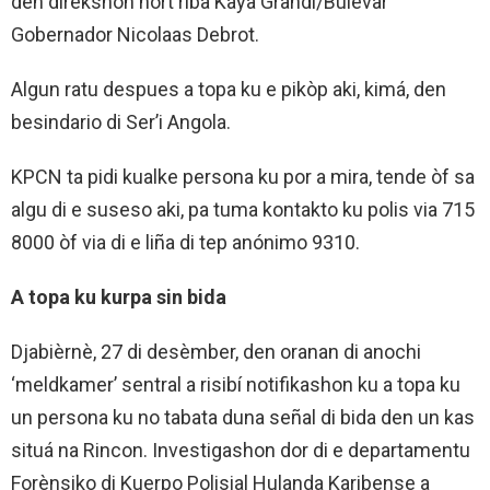
den direkshon nort riba Kaya Grandi/Bulevar
Gobernador Nicolaas Debrot.
Algun ratu despues a topa ku e pikòp aki, kimá, den
besindario di Ser’i Angola.
KPCN ta pidi kualke persona ku por a mira, tende òf sa
algu di e suseso aki, pa tuma kontakto ku polis via 715
8000 òf via di e liña di tep anónimo 9310.
A topa ku kurpa sin bida
Djabièrnè, 27 di desèmber, den oranan di anochi
‘meldkamer’ sentral a risibí notifikashon ku a topa ku
un persona ku no tabata duna señal di bida den un kas
situá na Rincon. Investigashon dor di e departamentu
Forènsiko di Kuerpo Polisial Hulanda Karibense a