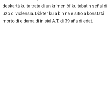
deskartá ku ta trata di un krímen òf ku tabatin señal di
uzo di violensia. Dòkter ku a bin na e sitio a konstatá
morto di e dama di inisial A.T. di 39 aña di edat.