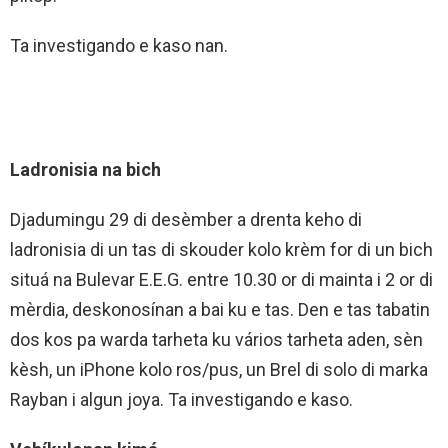
Ta investigando e kaso nan.
Ladronisia na bich
Djadumingu 29 di desèmber a drenta keho di
ladronisia di un tas di skouder kolo krèm for di un bich
situá na Bulevar E.E.G. entre 10.30 or di mainta i 2 or di
mèrdia, deskonosínan a bai ku e tas. Den e tas tabatin
dos kos pa warda tarheta ku vários tarheta aden, sèn
kèsh, un iPhone kolo ros/pus, un Brel di solo di marka
Rayban i algun joya. Ta investigando e kaso.