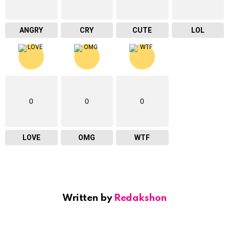
ANGRY
CRY
CUTE
LOL
0
0
0
LOVE
OMG
WTF
Written by
Redakshon