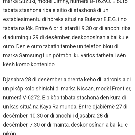
marka Suzuki, modèl Jimny, numerá B-16293. E outo
tabata stashoná riba e sitio di stashoná di un
establesimentu di hóreka situá na Bulevar E.E.G. i no
tabata na lòk. Entre 6 or di atardi i 9.30 or di anochi riba
djadumingu 29 di desèmber, deskonosínan a bai ku e
outo. Den e outo tabatin tambe un telefòn blou di
marka Samsung i un pòtmòni ku vários tarheta i sèn
kèsh komo kontenido.
Djasabra 28 di desèmber a drenta keho di ladronisia di
un pikòp kolo shinishi di marka Nissan, modèl Frontier,
numerá V-6272. E pikòp tabata stashoná den kura di
un kas situá na Kaya Raimunda. Entre djabièrnè 27 di
desèmber, 10.30 or di anochi i djasabra 28 di
desèmber, 7.30 or di mainta, deskonosínan a bai ku e
pikòp.