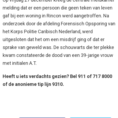
melding dat er een persoon die geen teken van leven
gaf bij een woning in Rincon werd aangetroffen. Na
onderzoek door de afdeling Forensisch Opsporing van
het Korps Politie Caribisch Nederland, werd
uitgesloten dat het om een misdrijf ging of dat er
sprake van geweld was. De schouwarts die ter plekke
kwam constateerde de dood van een 39-jarige vrouw
met initialen A.T.
Heeft u iets verdachts gezien? Bel 911 of 717 8000
of de anonieme tip lijn 9310.