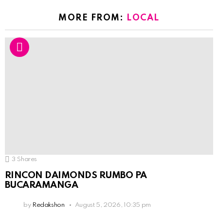
MORE FROM:
LOCAL
3
Shares
RINCON DAIMONDS RUMBO PA
BUCARAMANGA
by
Redakshon
August 5, 2026, 10:35 pm