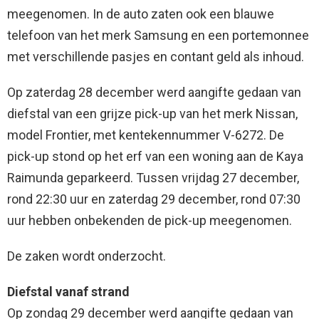
meegenomen. In de auto zaten ook een blauwe
telefoon van het merk Samsung en een portemonnee
met verschillende pasjes en contant geld als inhoud.
Op zaterdag 28 december werd aangifte gedaan van
diefstal van een grijze pick-up van het merk Nissan,
model Frontier, met kentekennummer V-6272. De
pick-up stond op het erf van een woning aan de Kaya
Raimunda geparkeerd. Tussen vrijdag 27 december,
rond 22:30 uur en zaterdag 29 december, rond 07:30
uur hebben onbekenden de pick-up meegenomen.
De zaken wordt onderzocht.
Diefstal vanaf strand
Op zondag 29 december werd aangifte gedaan van