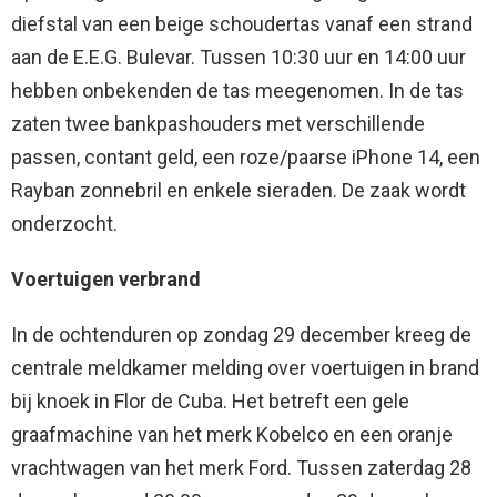
diefstal van een beige schoudertas vanaf een strand
aan de E.E.G. Bulevar. Tussen 10:30 uur en 14:00 uur
hebben onbekenden de tas meegenomen. In de tas
zaten twee bankpashouders met verschillende
passen, contant geld, een roze/paarse iPhone 14, een
Rayban zonnebril en enkele sieraden. De zaak wordt
onderzocht.
Voertuigen verbrand
In de ochtenduren op zondag 29 december kreeg de
centrale meldkamer melding over voertuigen in brand
bij knoek in Flor de Cuba. Het betreft een gele
graafmachine van het merk Kobelco en een oranje
vrachtwagen van het merk Ford. Tussen zaterdag 28