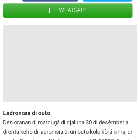
WHATSAPP
Ladronisia di outo
Den oranan di mardugá di djaluna 30 di desèmber a
drenta keho di ladronisia di un outo kolo kòrá kima, di