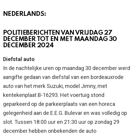
NEDERLANDS:
POLITIEBERICHTEN VAN VRIJDAG 27
DECEMBER TOT EN MET MAANDAG 30
DECEMBER 2024
Diefstal auto
In de nachtelijke uren op maandag 30 december werd
aangifte gedaan van diefstal van een bordeauxrode
auto van het merk Suzuki, model Jimny, met
kentekenplaat B-16293. Het voertuig stond
geparkeerd op de parkeerplaats van een horeca
gelegenheid aan de E.E.G. Bulevar en was volledig op
slot. Tussen 18:00 uur en 21:30 uur op zondag 29
december hebben onbekenden de auto