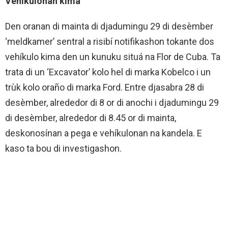
Vehíkulonan kimá
Den oranan di mainta di djadumingu 29 di desèmber
‘meldkamer’ sentral a risibí notifikashon tokante dos
vehíkulo kima den un kunuku situá na Flor de Cuba. Ta
trata di un ‘Excavator’ kolo hel di marka Kobelco i un
trùk kolo oraño di marka Ford. Entre djasabra 28 di
desèmber, alrededor di 8 or di anochi i djadumingu 29
di desèmber, alrededor di 8.45 or di mainta,
deskonosínan a pega e vehíkulonan na kandela. E
kaso ta bou di investigashon.