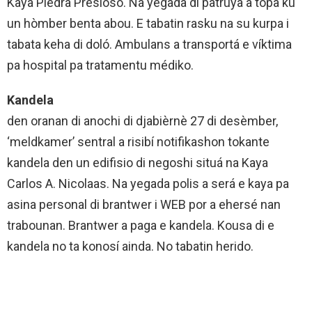
Kaya Piedra Presioso. Na yegada di patruya a topa ku
un hòmber benta abou. E tabatin rasku na su kurpa i
tabata keha di doló. Ambulans a transportá e víktima
pa hospital pa tratamentu médiko.
Kandela
den oranan di anochi di djabièrnè 27 di desèmber,
‘meldkamer’ sentral a risibí notifikashon tokante
kandela den un edifisio di negoshi situá na Kaya
Carlos A. Nicolaas. Na yegada polis a será e kaya pa
asina personal di brantwer i WEB por a ehersé nan
trabounan. Brantwer a paga e kandela. Kousa di e
kandela no ta konosí ainda. No tabatin herido.