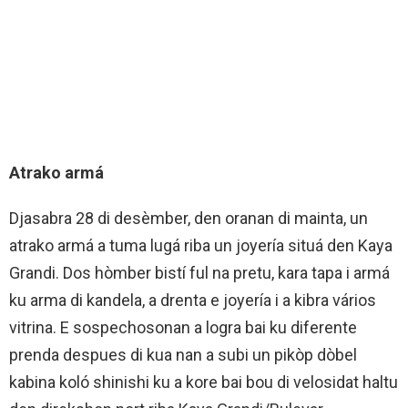
Atrako armá
Djasabra 28 di desèmber, den oranan di mainta, un
atrako armá a tuma lugá riba un joyería situá den Kaya
Grandi. Dos hòmber bistí ful na pretu, kara tapa i armá
ku arma di kandela, a drenta e joyería i a kibra vários
vitrina. E sospechosonan a logra bai ku diferente
prenda despues di kua nan a subi un pikòp dòbel
kabina koló shinishi ku a kore bai bou di velosidat haltu