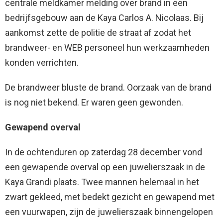
centrale meldkamer melding over brand in een
bedrijfsgebouw aan de Kaya Carlos A. Nicolaas. Bij
aankomst zette de politie de straat af zodat het
brandweer- en WEB personeel hun werkzaamheden
konden verrichten.
De brandweer bluste de brand. Oorzaak van de brand
is nog niet bekend. Er waren geen gewonden.
Gewapend overval
In de ochtenduren op zaterdag 28 december vond
een gewapende overval op een juwelierszaak in de
Kaya Grandi plaats. Twee mannen helemaal in het
zwart gekleed, met bedekt gezicht en gewapend met
een vuurwapen, zijn de juwelierszaak binnengelopen