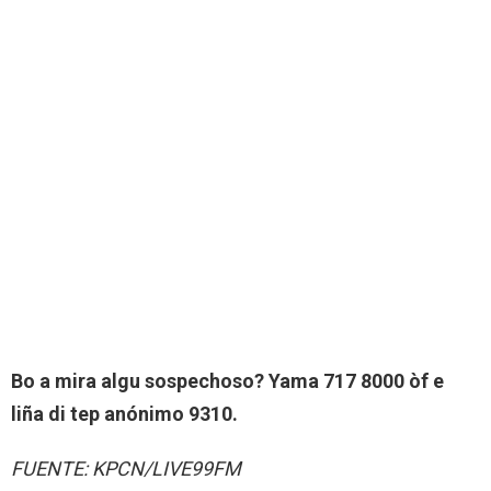
Bo a mira algu sospechoso? Yama 717 8000 òf e
liña di tep anónimo 9310.
FUENTE: KPCN/LIVE99FM