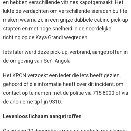
en hebben verschillende vitrines kapotgemaakt. Het
lukte de verdachten om verschillende sieraden buit te
maken waarna ze in een grijze dubbele cabine pick-up
stapten en met hoge snelheid in de noordelijke
richting op de Kaya Grandi wegreden.
Iets later werd deze pick-up, verbrand, aangetroffen in
de omgeving van Ser’i Angola.
Het KPCN verzoekt een ieder die iets heeft gezien,
gehoord of die informatie heeft over dit incident, om
contact op te nemen met de politie via 715 8000 of via
de anonieme tip lijn 9310.
Levenloos lichaam aangetroffen
Op vrijdag 27 december kreeg de centrale meldkamer