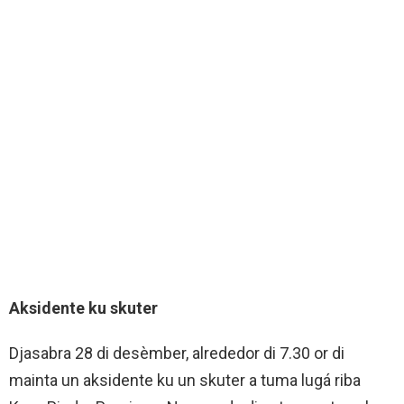
Aksidente ku skuter
Djasabra 28 di desèmber, alrededor di 7.30 or di
mainta un aksidente ku un skuter a tuma lugá riba