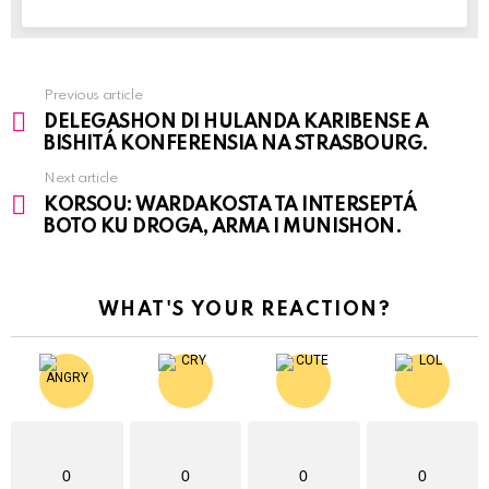
Previous article
See
DELEGASHON DI HULANDA KARIBENSE A
more
BISHITÁ KONFERENSIA NA STRASBOURG.
Next article
KORSOU: WARDAKOSTA TA INTERSEPTÁ
BOTO KU DROGA, ARMA I MUNISHON.
WHAT'S YOUR REACTION?
0
0
0
0