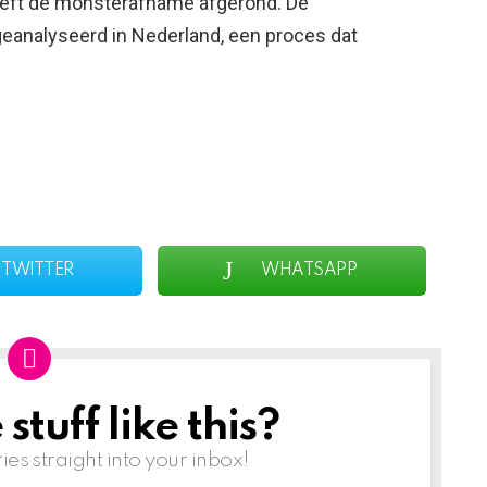
eeft de monsterafname afgerond. De
analyseerd in Nederland, een proces dat
TWITTER
WHATSAPP
tuff like this?
ries straight into your inbox!