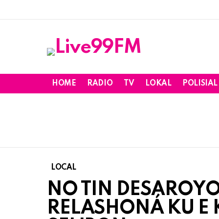
HOME
RADIO
TV
LOKAL
POLISIAL
LOCAL
NO TIN DESAROYO
RELASHONÁ KU E