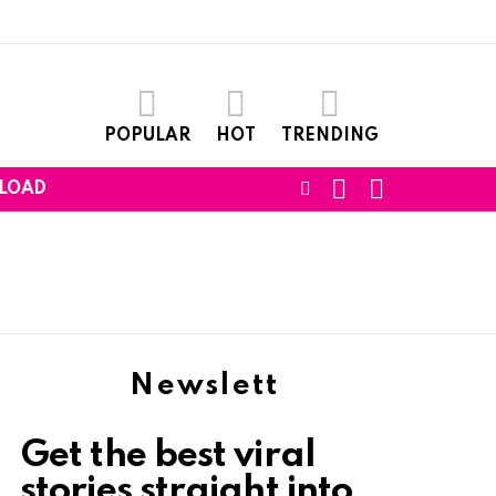
POPULAR
HOT
TRENDING
SEARCH
LOGIN
FOLLOW
LOAD
US
Newslett
Get the best viral
stories straight into