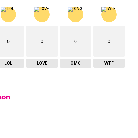
0
0
0
0
LOL
LOVE
OMG
WTF
hon