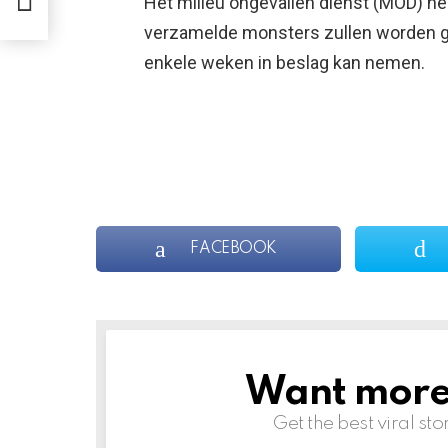
Het milieu ongevallen dienst (MOD) h
verzamelde monsters zullen worden ge
enkele weken in beslag kan nemen.
FACEBOOK
Want more s
NEWSLETTER
Get the best viral sto