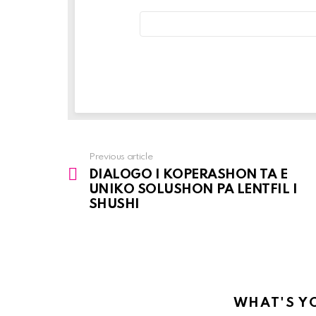
Email
address:
Previous article
See
DIALOGO I KOPERASHON TA E
more
UNIKO SOLUSHON PA LENTFIL I
SHUSHI
WHAT'S Y