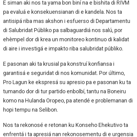
E siman aki nos ta yama bon biní na e bishita di RIVM
pa evaluá e konsekuensianan di e kandela. Nos ta
antisipá riba mas akshon i esfuerso di Departamentu
di Salubridat Públiko pa salbaguardiá nos salú, por
ehèmpel dor di krea un monitoreo kontinuo di kalidat
di aire i investigá e impakto riba salubridat públiko.
E pasonan aki ta krusial pa konstruí konfiansa i
garantisá e seguridat di nos komunidat. Por último,
Pro Lagun ke ekspresá su apresio pa e pasonan ku ta
tumando dor di tur partido enbolbí, tantu na Boneiru
komo na Hulanda Oropeo, pa atendé e problemanan di
hopi tempu na Selibon.
Nos ta rekonosé e retonan ku Konseho Ehekutivo ta
enfrentá i ta apresiá nan rekonosementu di e urgensia