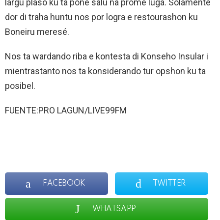
largu plaso ku ta pone salú na promé lugá. Solamente
dor di traha huntu nos por logra e restourashon ku
Boneiru meresé.
Nos ta wardando riba e kontesta di Konseho Insular i
mientrastanto nos ta konsiderando tur opshon ku ta
posibel.
FUENTE:PRO LAGUN/LIVE99FM
FACEBOOK
TWITTER
WHATSAPP