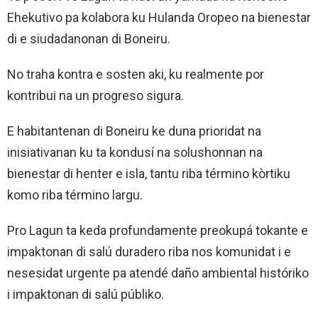
Ehekutivo pa kolabora ku Hulanda Oropeo na bienestar
di e siudadanonan di Boneiru.
No traha kontra e sosten aki, ku realmente por
kontribui na un progreso sigura.
E habitantenan di Boneiru ke duna prioridat na
inisiativanan ku ta kondusí na solushonnan na
bienestar di henter e isla, tantu riba término kòrtiku
komo riba término largu.
Pro Lagun ta keda profundamente preokupá tokante e
impaktonan di salú duradero riba nos komunidat i e
nesesidat urgente pa atendé daño ambiental históriko
i impaktonan di salú públiko.