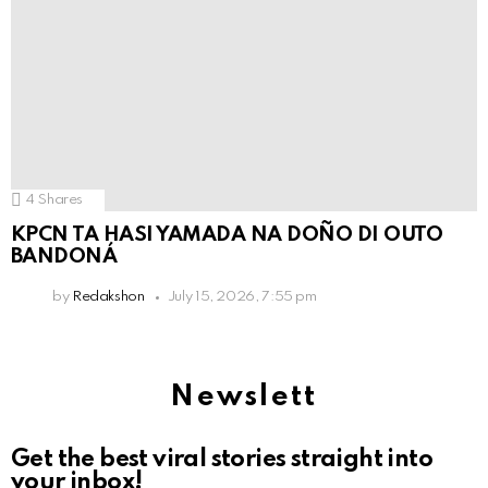
4
Shares
KPCN TA HASI YAMADA NA DOÑO DI OUTO
BANDONÁ
by
Redakshon
July 15, 2026, 7:55 pm
Newslett
Get the best viral stories straight into
your inbox!