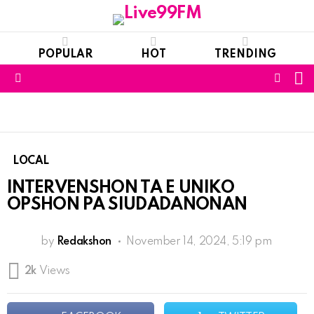
POPULAR
HOT
TRENDING
S
FOLL
Menu
US
LOCAL
INTERVENSHON TA E UNIKO
OPSHON PA SIUDADANONAN
by
Redakshon
November 14, 2024, 5:19 pm
2k
Views