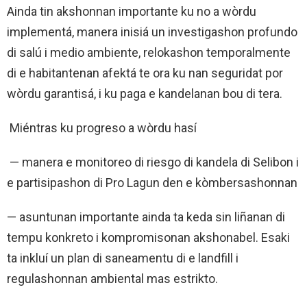
Ainda tin akshonnan importante ku no a wòrdu
implementá, manera inisiá un investigashon profundo
di salú i medio ambiente, relokashon temporalmente
di e habitantenan afektá te ora ku nan seguridat por
wòrdu garantisá, i ku paga e kandelanan bou di tera.
Miéntras ku progreso a wòrdu hasí
— manera e monitoreo di riesgo di kandela di Selibon i
e partisipashon di Pro Lagun den e kòmbersashonnan
— asuntunan importante ainda ta keda sin liñanan di
tempu konkreto i kompromisonan akshonabel. Esaki
ta inkluí un plan di saneamentu di e landfill i
regulashonnan ambiental mas estrikto.