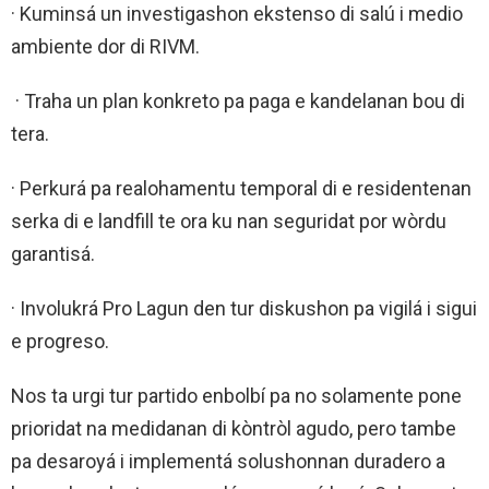
· Kuminsá un investigashon ekstenso di salú i medio
ambiente dor di RIVM.
· Traha un plan konkreto pa paga e kandelanan bou di
tera.
· Perkurá pa realohamentu temporal di e residentenan
serka di e landfill te ora ku nan seguridat por wòrdu
garantisá.
· Involukrá Pro Lagun den tur diskushon pa vigilá i sigui
e progreso.
Nos ta urgi tur partido enbolbí pa no solamente pone
prioridat na medidanan di kòntròl agudo, pero tambe
pa desaroyá i implementá solushonnan duradero a