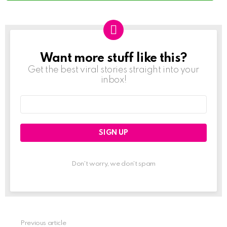
Want more stuff like this?
NEWSLETTER
Get the best viral stories straight into your
inbox!
Email
address:
Don't worry, we don't spam
Previous article