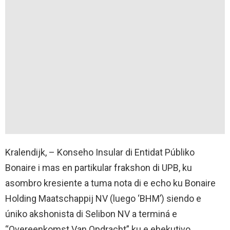
Kralendijk, – Konseho Insular di Entidat Públiko
Bonaire i mas en partikular frakshon di UPB, ku
asombro kresiente a tuma nota di e echo ku Bonaire
Holding Maatschappij NV (luego ‘BHM’) siendo e
úniko akshonista di Selibon NV a terminá e
“Overeenkomst Van Opdracht” ku e ehekutivo