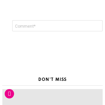
Leave
Comment
*
a
Reply
DON'T MISS