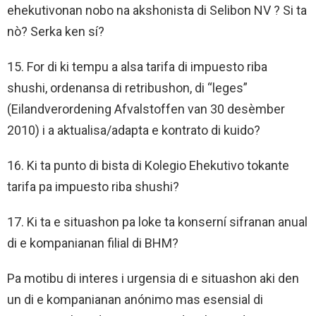
ehekutivonan nobo na akshonista di Selibon NV ? Si ta
nò? Serka ken sí?
15. For di ki tempu a alsa tarifa di impuesto riba
shushi, ordenansa di retribushon, di “leges”
(Eilandverordening Afvalstoffen van 30 desèmber
2010) i a aktualisa/adapta e kontrato di kuido?
16. Ki ta punto di bista di Kolegio Ehekutivo tokante
tarifa pa impuesto riba shushi?
17. Ki ta e situashon pa loke ta konserní sifranan anual
di e kompanianan filial di BHM?
Pa motibu di interes i urgensia di e situashon aki den
un di e kompanianan anónimo mas esensial di