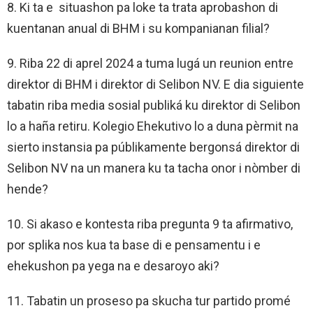
8. Ki ta e situashon pa loke ta trata aprobashon di
kuentanan anual di BHM i su kompanianan filial?
9. Riba 22 di aprel 2024 a tuma lugá un reunion entre
direktor di BHM i direktor di Selibon NV. E dia siguiente
tabatin riba media sosial publiká ku direktor di Selibon
lo a haña retiru. Kolegio Ehekutivo lo a duna pèrmit na
sierto instansia pa públikamente bergonsá direktor di
Selibon NV na un manera ku ta tacha onor i nòmber di
hende?
10. Si akaso e kontesta riba pregunta 9 ta afirmativo,
por splika nos kua ta base di e pensamentu i e
ehekushon pa yega na e desaroyo aki?
11. Tabatin un proseso pa skucha tur partido promé