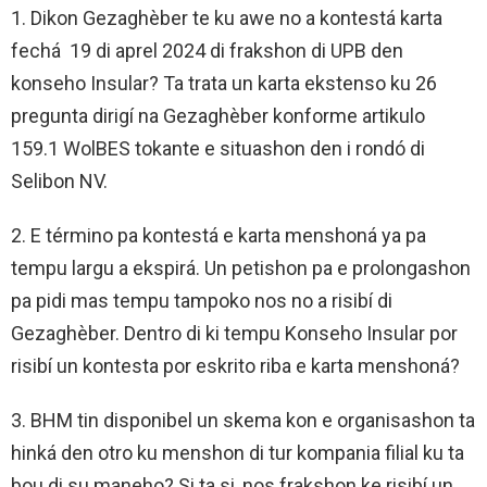
1. Dikon Gezaghèber te ku awe no a kontestá karta
fechá 19 di aprel 2024 di frakshon di UPB den
konseho Insular? Ta trata un karta ekstenso ku 26
pregunta dirigí na Gezaghèber konforme artikulo
159.1 WolBES tokante e situashon den i rondó di
Selibon NV.
2. E término pa kontestá e karta menshoná ya pa
tempu largu a ekspirá. Un petishon pa e prolongashon
pa pidi mas tempu tampoko nos no a risibí di
Gezaghèber. Dentro di ki tempu Konseho Insular por
risibí un kontesta por eskrito riba e karta menshoná?
3. BHM tin disponibel un skema kon e organisashon ta
hinká den otro ku menshon di tur kompania filial ku ta
bou di su maneho? Si ta si, nos frakshon ke risibí un