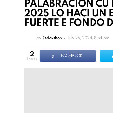
PALABRACION CU
2025 LO HACI UN 
FUERTE E FONDO D
by
Redakshon
July 26, 2024, 8:54 pm
2
FACEBOOK
shares