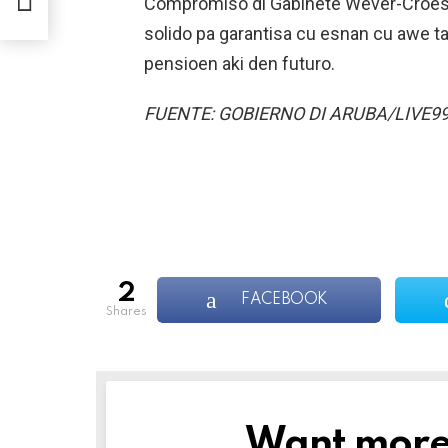
Compromiso di Gabinete Wever-Croes t
L NA
solido pa garantisa cu esnan cu awe ta
pensioen aki den futuro.
FUENTE: GOBIERNO DI ARUBA/LIVE9
2
FACEBOOK
shares
Want more s
NEWSLETTER