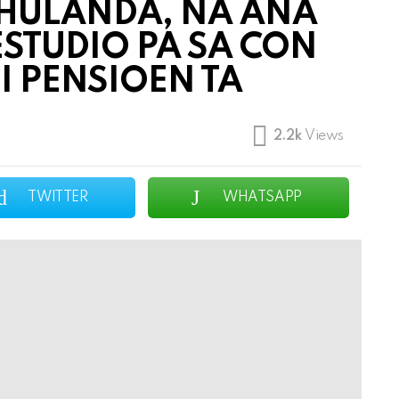
 HULANDA, NA AÑA
ESTUDIO PA SA CON
I PENSIOEN TA
2.2k
Views
TWITTER
WHATSAPP