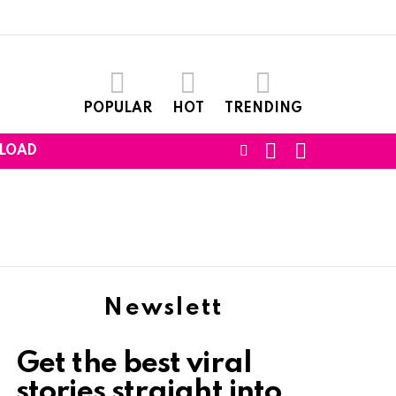
POPULAR
HOT
TRENDING
SEARCH
LOGIN
FOLLOW
LOAD
US
Newslett
Get the best viral
stories straight into