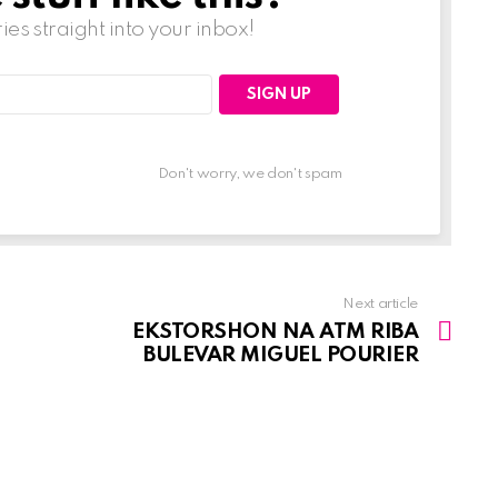
ries straight into your inbox!
Don't worry, we don't spam
Next article
EKSTORSHON NA ATM RIBA
BULEVAR MIGUEL POURIER