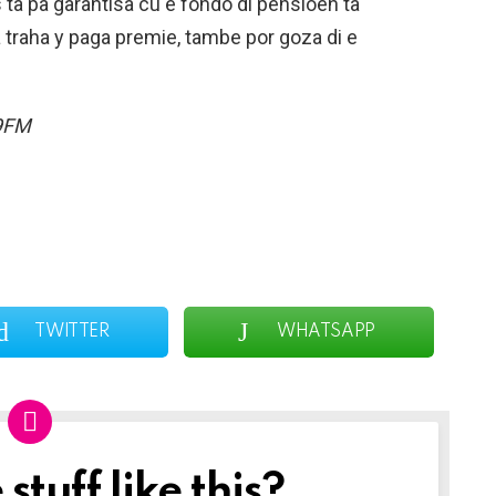
a pa garantisa cu e fondo di pensioen ta
 traha y paga premie, tambe por goza di e
9FM
TWITTER
WHATSAPP
tuff like this?