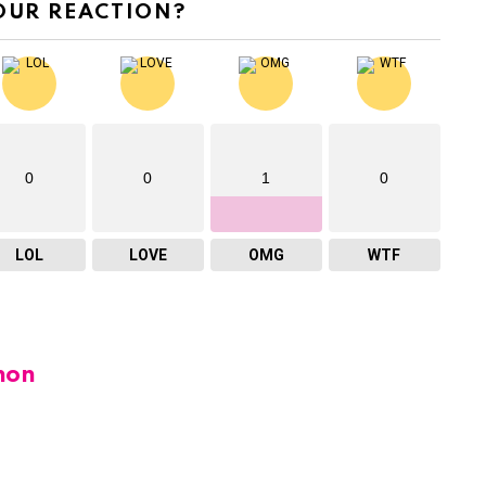
OUR REACTION?
0
0
1
0
LOL
LOVE
OMG
WTF
hon