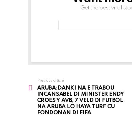
Get the best viral sto
Email
address:
Previous article
See
ARUBA:DANKI NA E TRABOU
more
INCANSABEL DI MINISTER ENDY
CROES Y AVB, 7 VELD DI FUTBOL
NA ARUBA LO HAYA TURF CU
FONDONAN DI FIFA