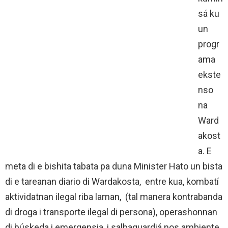
sá ku
un
progr
ama
ekste
nso
na
Ward
akost
a. E
meta di e bishita tabata pa duna Minister Hato un bista
di e tareanan diario di Wardakosta, entre kua, kombatí
aktividatnan ilegal riba laman, (tal manera kontrabanda
di droga i transporte ilegal di persona), operashonnan
di búskeda i emergensia, i salbaguardiá nos ambiente