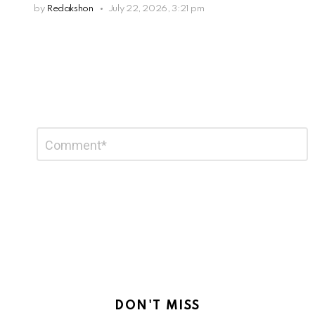
by
Redakshon
July 22, 2026, 3:21 pm
Leave
Comment
*
a
Reply
DON'T MISS