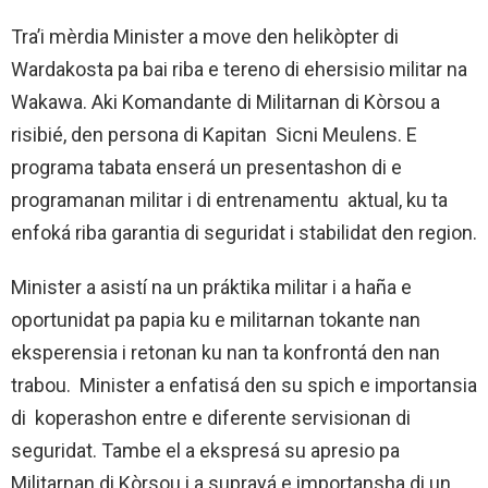
Tra’i mèrdia Minister a move den helikòpter di
Wardakosta pa bai riba e tereno di ehersisio militar na
Wakawa. Aki Komandante di Militarnan di Kòrsou a
risibié, den persona di Kapitan Sicni Meulens. E
programa tabata enserá un presentashon di e
programanan militar i di entrenamentu aktual, ku ta
enfoká riba garantia di seguridat i stabilidat den region.
Minister a asistí na un práktika militar i a haña e
oportunidat pa papia ku e militarnan tokante nan
eksperensia i retonan ku nan ta konfrontá den nan
trabou. Minister a enfatisá den su spich e importansia
di koperashon entre e diferente servisionan di
seguridat. Tambe el a ekspresá su apresio pa
Militarnan di Kòrsou i a suprayá e importansha di un