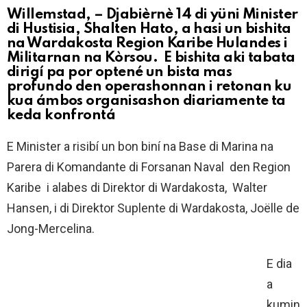
Willemstad, – Djabièrnè 14 di yüni Minister
di Hustisia, Shalten Hato, a hasi un bishita
na Wardakosta Region Karibe Hulandes i
Militarnan na Kòrsou. E bishita aki tabata
dirigí pa por optené un bista mas
profundo den operashonnan i retonan ku
kua ámbos organisashon diariamente ta
keda konfrontá
E Minister a risibí un bon biní na Base di Marina na
Parera di Komandante di Forsanan Naval den Region
Karibe i alabes di Direktor di Wardakosta, Walter
Hansen, i di Direktor Suplente di Wardakosta, Joëlle de
Jong-Mercelina.
E dia
a
kumin