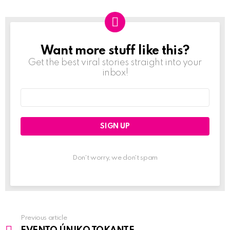
Want more stuff like this?
NEWSLETTER
Get the best viral stories straight into your
inbox!
Email
address:
Don't worry, we don't spam
Previous article
See