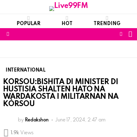
POPULAR
HOT
TRENDING
S
FOLL
Menu
US
INTERNATIONAL
KORSOU:BISHITA DI MINISTER DI
HUSTISIA SHALTEN HATO NA
WARDAKOSTA I MILITARNAN NA
KÒRSOU
by
Redakshon
June 17, 2024, 2:47 am
1.9k
Views