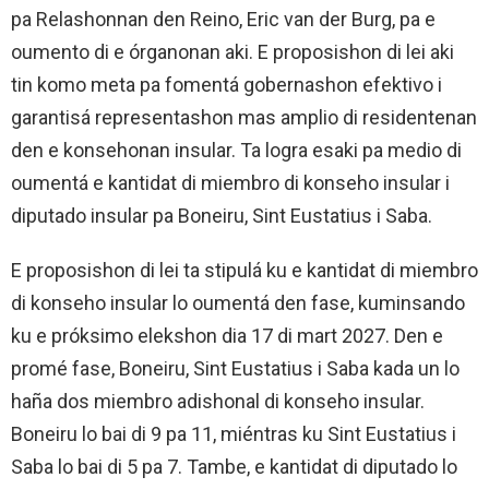
pa Relashonnan den Reino, Eric van der Burg, pa e
oumento di e órganonan aki. E proposishon di lei aki
tin komo meta pa fomentá gobernashon efektivo i
garantisá representashon mas amplio di residentenan
den e konsehonan insular. Ta logra esaki pa medio di
oumentá e kantidat di miembro di konseho insular i
diputado insular pa Boneiru, Sint Eustatius i Saba.
E proposishon di lei ta stipulá ku e kantidat di miembro
di konseho insular lo oumentá den fase, kuminsando
ku e próksimo elekshon dia 17 di mart 2027. Den e
promé fase, Boneiru, Sint Eustatius i Saba kada un lo
haña dos miembro adishonal di konseho insular.
Boneiru lo bai di 9 pa 11, miéntras ku Sint Eustatius i
Saba lo bai di 5 pa 7. Tambe, e kantidat di diputado lo