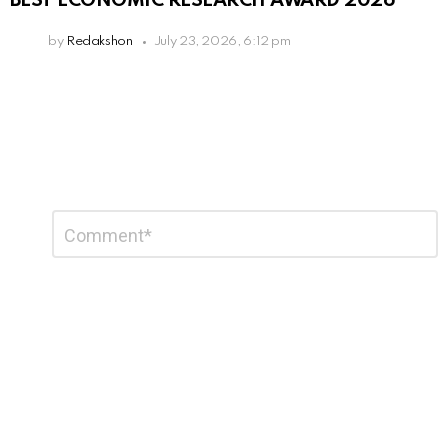
BEST ECONOMIC RESEARCH AWARD 2026
by
Redakshon
July 23, 2026, 6:12 pm
Leave
Comment
*
a
Reply