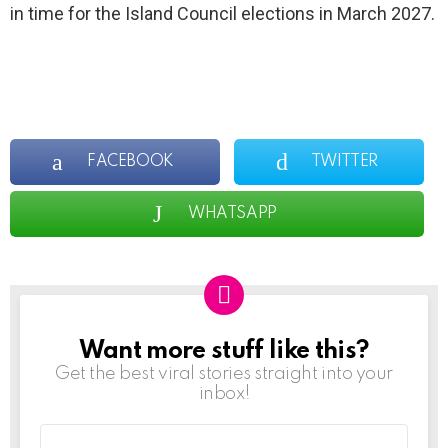
in time for the Island Council elections in March 2027.
FACEBOOK
TWITTER
WHATSAPP
Want more stuff like this?
NEWSLETTER
Get the best viral stories straight into your
inbox!
Email
address: