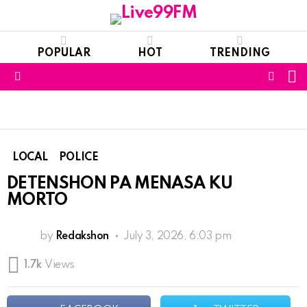
POPULAR
HOT
TRENDING
S
FOLL
Menu
US
LOCAL
POLICE
DETENSHON PA MENASA KU
MORTO
by
Redakshon
July 3, 2026, 6:03 pm
1.7k
Views