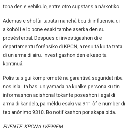
topa den e vehíkulo, entre otro supstansia nárkotiko.
Ademas e shofùr tabata manehá bou di influensia di
alkohòl i e lo pone esaki tambe aserka den su
prosèsferbal. Despues di investigashon di e
departamentu forénsiko di KPCN, a resultá ku ta trata
di un arma di airu. Investigashon den e kaso ta
kontinuá.
Polis ta sigui komprometé na garantisá seguridat riba
nos isla i ta hasi un yamada na kualke persona ku tin
informashon adishonal tokante poseshon ilegal di
arma di kandela, pa mèldu esaki via 911 òf e number di
tep anónimo 9310. Bo notifikashon por skapa bida.
FUENTE: KPCN/LIVE99FM