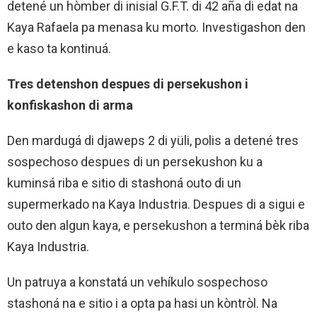
detené un hòmber di inisial G.F.T. di 42 aña di edat na
Kaya Rafaela pa menasa ku morto. Investigashon den
e kaso ta kontinuá.
Tres detenshon despues di persekushon i
konfiskashon di arma
Den mardugá di djaweps 2 di yüli, polis a detené tres
sospechoso despues di un persekushon ku a
kuminsá riba e sitio di stashoná outo di un
supermerkado na Kaya Industria. Despues di a sigui e
outo den algun kaya, e persekushon a terminá bèk riba
Kaya Industria.
Un patruya a konstatá un vehíkulo sospechoso
stashoná na e sitio i a opta pa hasi un kòntròl. Na