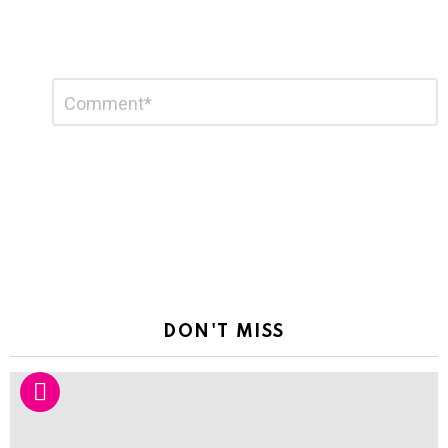
Leave
Comment
*
a
Reply
DON'T MISS