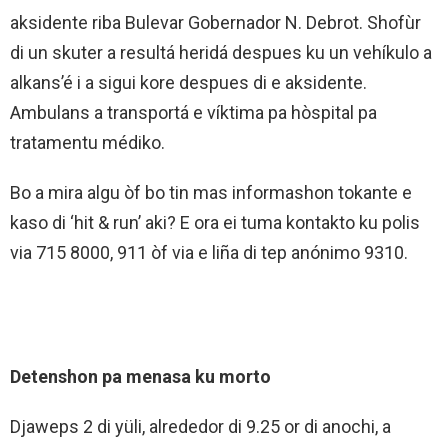
aksidente riba Bulevar Gobernador N. Debrot. Shofùr
di un skuter a resultá heridá despues ku un vehíkulo a
alkans’é i a sigui kore despues di e aksidente.
Ambulans a transportá e víktima pa hòspital pa
tratamentu médiko.
Bo a mira algu òf bo tin mas informashon tokante e
kaso di ‘hit & run’ aki? E ora ei tuma kontakto ku polis
via 715 8000, 911 òf via e liña di tep anónimo 9310.
Detenshon pa menasa ku morto
Djaweps 2 di yüli, alrededor di 9.25 or di anochi, a