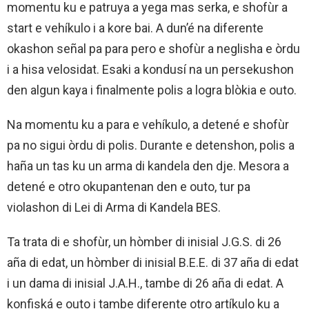
momentu ku e patruya a yega mas serka, e shofùr a
start e vehíkulo i a kore bai. A dun’é na diferente
okashon señal pa para pero e shofùr a neglisha e òrdu
i a hisa velosidat. Esaki a kondusí na un persekushon
den algun kaya i finalmente polis a logra blòkia e outo.
Na momentu ku a para e vehíkulo, a detené e shofùr
pa no sigui òrdu di polis. Durante e detenshon, polis a
haña un tas ku un arma di kandela den dje. Mesora a
detené e otro okupantenan den e outo, tur pa
violashon di Lei di Arma di Kandela BES.
Ta trata di e shofùr, un hòmber di inisial J.G.S. di 26
aña di edat, un hòmber di inisial B.E.E. di 37 aña di edat
i un dama di inisial J.A.H., tambe di 26 aña di edat. A
konfiská e outo i tambe diferente otro artíkulo ku a