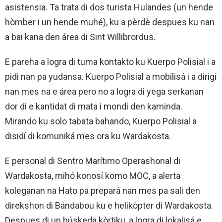
asistensia. Ta trata di dos turista Hulandes (un hende
hòmber i un hende muhé), ku a pèrdè despues ku nan
a bai kana den área di Sint Willibrordus.
E pareha a logra di tuma kontakto ku Kuerpo Polisial i a
pidi nan pa yudansa. Kuerpo Polisial a mobilisá i a dirigí
nan mes na e área pero no a logra di yega serkanan
dor di e kantidat di mata i mondi den kaminda.
Mirando ku solo tabata bahando, Kuerpo Polisial a
disidí di komuniká mes ora ku Wardakosta.
E personal di Sentro Marítimo Operashonal di
Wardakosta, mihó konosí komo MOC, a alerta
koleganan na Hato pa prepará nan mes pa sali den
direkshon di Bándabou ku e helikòpter di Wardakosta.
Despues di un búskeda kòrtiku, a logra di lokalisá e