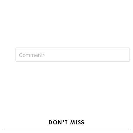
Leave
Comment
*
a
Reply
DON'T MISS