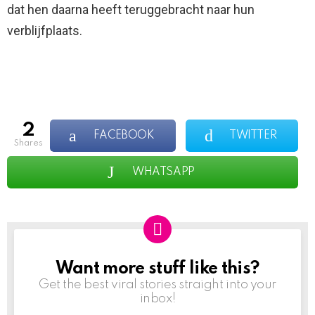
dat hen daarna heeft teruggebracht naar hun
verblijfplaats.
2
FACEBOOK
TWITTER
shares
WHATSAPP
Want more stuff like this?
NEWSLETTER
Get the best viral stories straight into your
inbox!