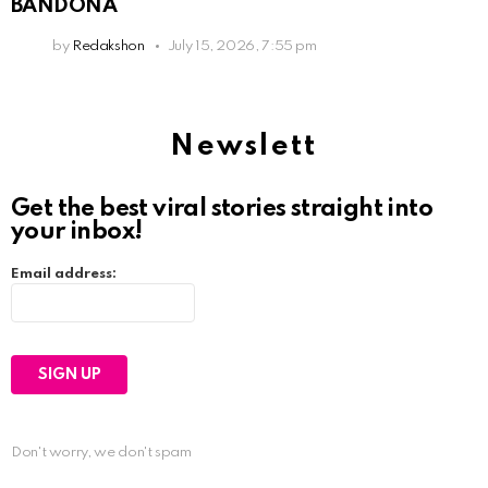
BANDONÁ
by
Redakshon
July 15, 2026, 7:55 pm
Newslett
Get the best viral stories straight into
your inbox!
Email address:
Don't worry, we don't spam