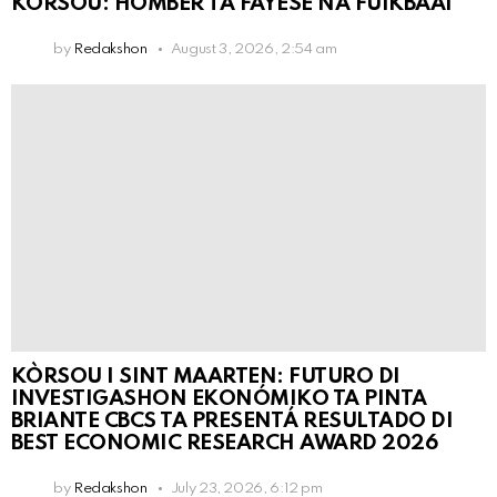
KORSOU: HÒMBER TA FAYESÉ NA FUIKBAAI
by
Redakshon
August 3, 2026, 2:54 am
KÒRSOU I SINT MAARTEN: FUTURO DI
INVESTIGASHON EKONÓMIKO TA PINTA
BRIANTE CBCS TA PRESENTÁ RESULTADO DI
BEST ECONOMIC RESEARCH AWARD 2026
by
Redakshon
July 23, 2026, 6:12 pm