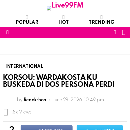
POPULAR
HOT
TRENDING
S
FOLL
Menu
US
INTERNATIONAL
KORSOU: WARDAKOSTA KU
BUSKEDA DI DOS PERSONA PERDI
by
Redakshon
June 28, 2026, 10:49 pm
1.5k
Views
2