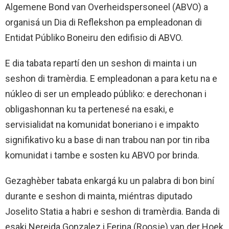
Algemene Bond van Overheidspersoneel (ABVO) a
organisá un Dia di Reflekshon pa empleadonan di
Entidat Públiko Boneiru den edifisio di ABVO.
E dia tabata repartí den un seshon di mainta i un
seshon di tramèrdia. E empleadonan a para ketu na e
núkleo di ser un empleado públiko: e derechonan i
obligashonnan ku ta pertenesé na esaki, e
servisialidat na komunidat boneriano i e impakto
signifikativo ku a base di nan trabou nan por tin riba
komunidat i tambe e sosten ku ABVO por brinda.
Gezaghèber tabata enkargá ku un palabra di bon biní
durante e seshon di mainta, miéntras diputado
Joselito Statia a habri e seshon di tramèrdia. Banda di
esaki Nereida Gonzalez i Ferina (Roosje) van der Hoek