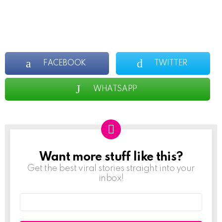
FACEBOOK
TWITTER
WHATSAPP
Want more stuff like this?
NEWSLETTER
Get the best viral stories straight into your
inbox!
Email
address: