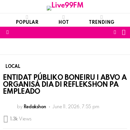
POPULAR
HOT
TRENDING
S
FOLL
Menu
US
LOCAL
ENTIDAT PÚBLIKO BONEIRU I ABVO A
ORGANISÁ DIA DI REFLEKSHON PA
EMPLEADO
by
Redakshon
June 11, 2026, 7:55 pm
1.3k
Views