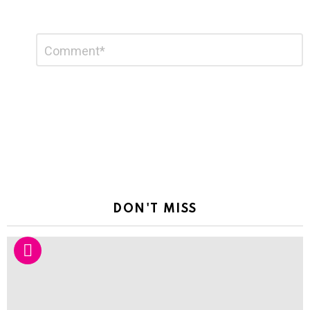
Leave
Comment
*
a
Reply
DON'T MISS