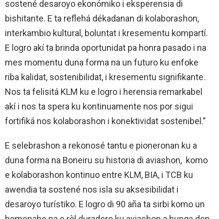
sostené desaroyo ekonómiko i eksperensia di
bishitante. E ta reflehá dékadanan di kolaborashon,
interkambio kultural, boluntat i kresementu kompartí.
E logro akí ta brinda oportunidat pa honra pasado i na
mes momentu duna forma na un futuro ku enfoke
riba kalidat, sostenibilidat, i kresementu signifikante.
Nos ta felisitá KLM ku e logro i herensia remarkabel
akí i nos ta spera ku kontinuamente nos por sigui
fortifiká nos kolaborashon i konektividat sostenibel.”
E selebrashon a rekonosé tantu e pioneronan ku a
duna forma na Boneiru su historia di aviashon, komo
e kolaborashon kontinuo entre KLM, BIA, i TCB ku
awendia ta sostené nos isla su aksesibilidat i
desaroyo turístiko. E logro di 90 aña ta sirbi komo un
homenahe na e ròl duradero ku aviashon a hunga den