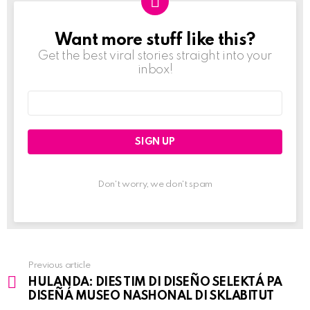
Want more stuff like this?
NEWSLETTER
Get the best viral stories straight into your
inbox!
Email
address:
Don't worry, we don't spam
Previous article
See
HULANDA: DIES TIM DI DISEÑO SELEKTÁ PA
more
DISEÑÁ MUSEO NASHONAL DI SKLABITUT