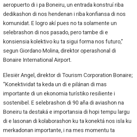
aeropuerto di i pa Boneiru, un entrada konstruí riba
dedikashon di nos hendenan i riba konfiansa di nos
komunidat. E logro akí pues no ta solamente un
selebrashon di nos pasado, pero tambe di e
konsiensia kolektivo ku ta sigui forma nos futuro,”
segun Giordano Molina, direktor operashonal di
Bonaire International Airport.
Elesiër Angel, direktor di Tourism Corporation Bonaire;
“Konektividat ta keda un di e pilánan di mas
importante di un ekonomia turístiko resiliente i
sostenibel. E selebrashon di 90 aña di aviashon na
Boneiru ta destaká e importansia di hopi tempu largu
di e lasonan di kolaborashon ku ta konektá nos isla ku
merkadonan importante, i na mes momentu ta