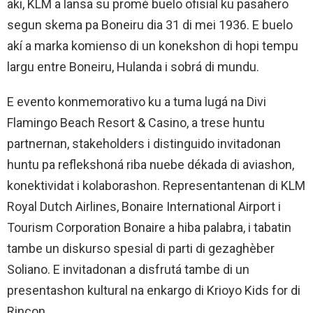
aki, KLM a lansa su promé buelo ofisial ku pasahero
segun skema pa Boneiru dia 31 di mei 1936. E buelo
akí a marka komienso di un konekshon di hopi tempu
largu entre Boneiru, Hulanda i sobrá di mundu.
E evento konmemorativo ku a tuma lugá na Divi
Flamingo Beach Resort & Casino, a trese huntu
partnernan, stakeholders i distinguido invitadonan
huntu pa reflekshoná riba nuebe dékada di aviashon,
konektividat i kolaborashon. Representantenan di KLM
Royal Dutch Airlines, Bonaire International Airport i
Tourism Corporation Bonaire a hiba palabra, i tabatin
tambe un diskurso spesial di parti di gezaghèber
Soliano. E invitadonan a disfrutá tambe di un
presentashon kultural na enkargo di Krioyo Kids for di
Rincon.