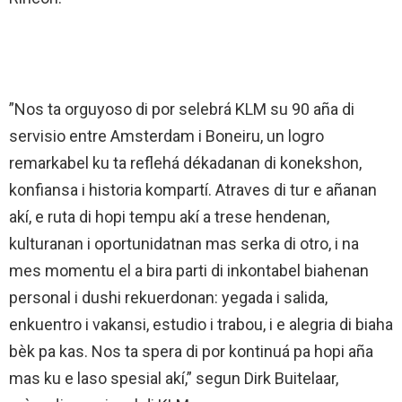
”Nos ta orguyoso di por selebrá KLM su 90 aña di
servisio entre Amsterdam i Boneiru, un logro
remarkabel ku ta reflehá dékadanan di konekshon,
konfiansa i historia kompartí. Atraves di tur e añanan
akí, e ruta di hopi tempu akí a trese hendenan,
kulturanan i oportunidatnan mas serka di otro, i na
mes momentu el a bira parti di inkontabel biahenan
personal i dushi rekuerdonan: yegada i salida,
enkuentro i vakansi, estudio i trabou, i e alegria di biaha
bèk pa kas. Nos ta spera di por kontinuá pa hopi aña
mas ku e laso spesial akí,” segun Dirk Buitelaar,