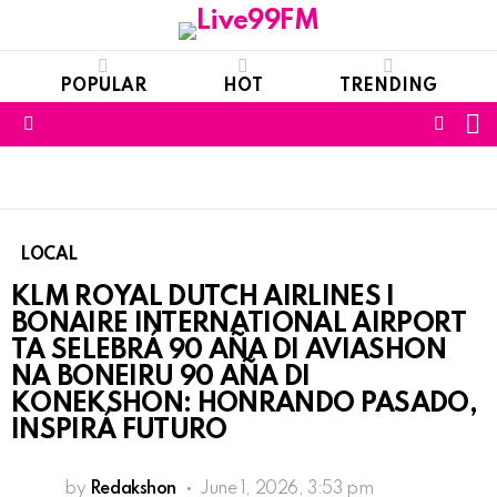
POPULAR
HOT
TRENDING
S
FOLL
Menu
US
LOCAL
KLM ROYAL DUTCH AIRLINES I
BONAIRE INTERNATIONAL AIRPORT
TA SELEBRÁ 90 AÑA DI AVIASHON
NA BONEIRU 90 AÑA DI
KONEKSHON: HONRANDO PASADO,
INSPIRÁ FUTURO
by
Redakshon
June 1, 2026, 3:53 pm