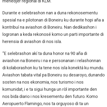
mènedjer regional di KLM.
Durante e selebrashon nan a duna rekonosementu
spesial na e pilotonan di Boneiru ku durante hopi aña a
kontribuí na aviashon di Boneiru. Nan dedikashon i
logronan a keda rekonosé komo un parti importante di
herensia di aviashon di nos isla.
“E selebrashon akí ta duna honor na 90 aña di
aviashon na Boneiru i na e personanan i relashonnan
di kolaborashon ku ta tene nos isla konektá ku mundu.
Aviashon tabata vital pa Boneiru su desaroyo, dunando
sosten na nos ekonomia, nos turismo i nos
komunidat, i e ta sigui hunga un ròl importante den
nos bida diario i nos kresementu den futuro. Komo
Aeropuerto Flamingo, nos ta orguyoso di ta un