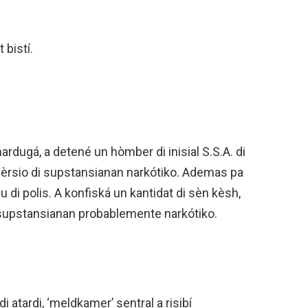
 bistí.
mardugá, a detené un hòmber di inisial S.S.A. di
èrsio di supstansianan narkótiko. Ademas pa
u di polis. A konfiská un kantidat di sèn kèsh,
 supstansianan probablemente narkótiko.
di atardi, ‘meldkamer’ sentral a risibí