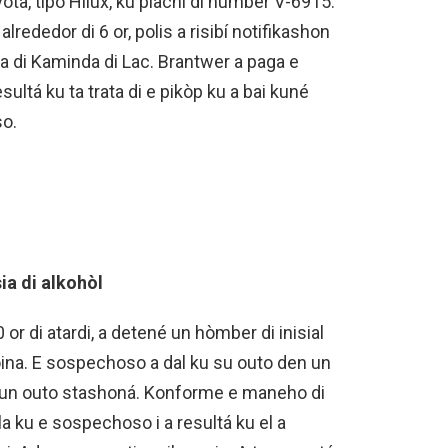
ta, tipo Hilux, ku plachi di number V-6915.
lrededor di 6 or, polis a risibí notifikashon
ra di Kaminda di Lac. Brantwer a paga e
ultá ku ta trata di e pikòp ku a bai kuné
so.
ia di alkohòl
or di atardi, a detené un hòmber di inisial
oina. E sospechoso a dal ku su outo den un
en un outo stashoná. Konforme e maneho di
pla ku e sospechoso i a resultá ku el a