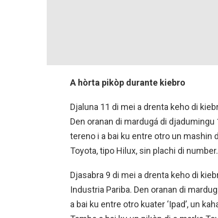
A hòrta pikòp durante kiebro
Djaluna 11 di mei a drenta keho di kieb
Den oranan di mardugá di djadumingu 
tereno i a bai ku entre otro un mashin d
Toyota, tipo Hilux, sin plachi di number
Djasabra 9 di mei a drenta keho di kie
Industria Pariba. Den oranan di mardu
a bai ku entre otro kuater ‘Ipad’, un kah