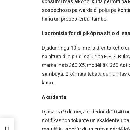
konsumí mas alkohòl ku ta permití pa l
sospechoso pa warda di polis pa konti
haña un prosèsferbal tambe.
Ladronisia for di pikòp na sitio di s
Djadumingu 10 di mei a drenta keho di 
na altura di e pir di salu riba E.E.G. B
marka Insta360 X5, modèl 8K 360 Act
sambuyá. E kámara tabata den un tas di
kaso.
Aksidente
Djasabra 9 di mei, alrededor di 10.40 or
notifikashon tokante un aksidente riba
resultá ku shofùr di un outo a pèrdè kònt