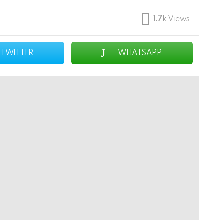
1.7k
Views
TWITTER
WHATSAPP