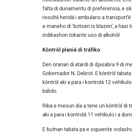
falta di dunamentu di preferensia, e sk
resultá heridá i ambulans a transport’
e maneho di ‘botsen is blazen’, a hasi t
indikashon tokante uso di alkohòl.
Kòntròl planiá di tráfiko
Den oranan di atardi di djasabra 9 di mei
Gobernador N. Debrot. E kòntròl tabata
kòntròl aki a para i kontrolá 12 vehíku
bálido.
Riba e mesun dia a tene un kòntròl di t
aki a para i kontrolá 11 vehíkulo i a dun
E butnan tabata pa e siguiente violash