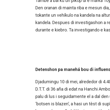
Tambe a bai ku un pikòp di e marka Toyo
Den oranan di mainta riba e mesun dia, a
tokante un vehíkulo na kandela na altu
kandela. Despues di investigashon a res
durante e kiebro. Ta investigando e ka
Detenshon pa manehá bou di influens
Djadumingu 10 di mei, alrededor di 4.40 
D.T.T. di 36 aña di edat na Hanchi Amb
palu di lus i seguidamente el a dal d
‘botsen is blazen’, a hasi un tèst di su