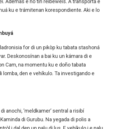
ei. Ademas e no tin reibeweis. A transportá e
nuá ku e trámitenan korespondiente. Aki e lo
ambuyá
ladronisia for di un pikòp ku tabata stashoná
ulevar. Deskonosínan a bai ku un kámara di e
ion Cam, na momentu ku e doño tabata
 lomba, den e vehíkulo. Ta investigando e
 di anochi, ‘meldkamer’ sentral a risibí
 Kaminda di Gurubu. Na yegada di polis a
ròl i dal den un palu di lus. E vehíkulo i e palu