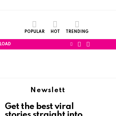
POPULAR
HOT
TRENDING
SEARCH
LOGIN
FOLLOW
LOAD
US
Newslett
Get the best viral
stories straight into