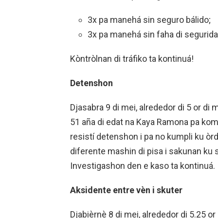
3x pa manehá sin seguro bálido;
3x pa manehá sin faha di seguridat
Kòntròlnan di tráfiko ta kontinuá!
Detenshon
Djasabra 9 di mei, alrededor di 5 or di 
51 aña di edat na Kaya Ramona pa kom
resistí detenshon i pa no kumpli ku òrd
diferente mashin di pisa i sakunan ku
Investigashon den e kaso ta kontinuá.
Aksidente entre vèn i skuter
Djabièrnè 8 di mei, alrededor di 5.25 or 