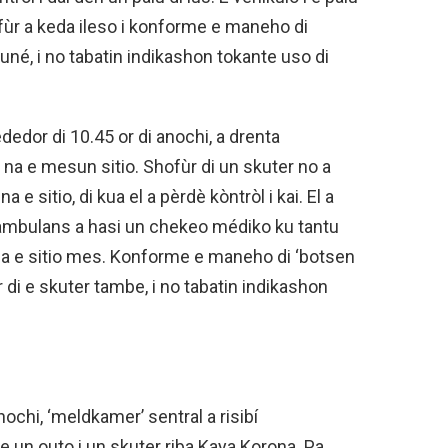
ofùr a keda ileso i konforme e maneho di
 kuné, i no tabatin indikashon tokante uso di
dedor di 10.45 or di anochi, a drenta
 na e mesun sitio. Shofùr di un skuter no a
 sitio, di kua el a pèrdè kòntròl i kai. El a
 ambulans a hasi un chekeo médiko ku tantu
o na e sitio mes. Konforme e maneho di ‘botsen
ùr di e skuter tambe, i no tabatin indikashon
nochi, ‘meldkamer’ sentral a risibí
e un outo i un skuter riba Kaya Korona. Pa