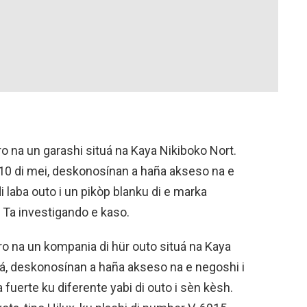
ro na un garashi situá na Kaya Nikiboko Nort.
10 di mei, deskonosínan a haña akseso na e
i laba outo i un pikòp blanku di e marka
. Ta investigando e kaso.
bro na un kompania di hür outo situá na Kaya
gá, deskonosínan a haña akseso na e negoshi i
a fuerte ku diferente yabi di outo i sèn kèsh.