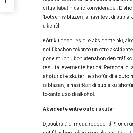
di lus tabatin daño konsiderabel. E sh
‘botsen is blazen’, a hasi tèst di supla
alkohòl.
Kòrtiku despues di e aksidente aki, alre
notifikashon tokante un otro aksidente
pone muchu bon atenshon den tráfiko na e
resultá levemente heridá. Personal di
shofùr di e skuter i e shofùr di e out
is blazen’, a hasi tèst di supla ku shof
tokante uso di alkohòl.
Aksidente entre outo i skuter
Djasabra 9 di mei, alrededor di 9 or di a
notifikashon tokante un aksidente entr