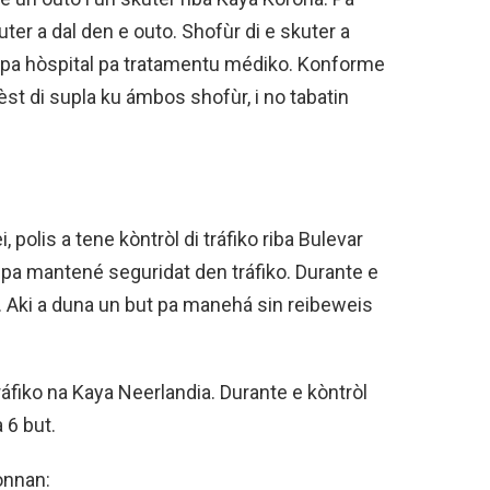
uter a dal den e outo. Shofùr di e skuter a
é pa hòspital pa tratamentu médiko. Konforme
èst di supla ku ámbos shofùr, i no tabatin
, polis a tene kòntròl di tráfiko riba Bulevar
 pa mantené seguridat den tráfiko. Durante e
lo. Aki a duna un but pa manehá sin reibeweis
ráfiko na Kaya Neerlandia. Durante e kòntròl
a 6 but.
onnan: