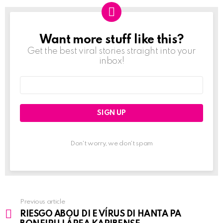
Want more stuff like this?
NEWSLETTER
Get the best viral stories straight into your
inbox!
Email
address:
Don't worry, we don't spam
Previous article
See
RIESGO ABOU DI E VÍRUS DI HANTA PA
more