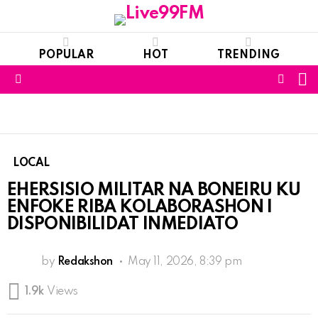
POPULAR
HOT
TRENDING
S
FOLL
Menu
US
LOCAL
EHERSISIO MILITAR NA BONEIRU KU
ENFOKE RIBA KOLABORASHON I
DISPONIBILIDAT INMEDIATO
by
Redakshon
May 11, 2026, 8:39 pm
1.9k
Views