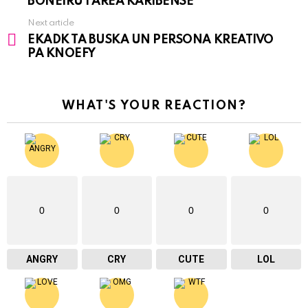
BONEIRU I ÁREA KARIBENSE
Next article
EKADK TA BUSKA UN PERSONA KREATIVO
PA KNOEFY
WHAT'S YOUR REACTION?
0
0
0
0
ANGRY
CRY
CUTE
LOL