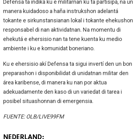
Defensa ta indiká ku e militarnan ku ta partisipá, na un
manera kuidadoso a haña instrukshon adelantá
tokante e sirkunstansianan lokal i tokante ehekushon
responsabel di nan aktividatnan. Na momentu di
ehekutá e ehersisio nan ta tene kuenta ku medio
ambiente i ku e komunidat boneriano.
Ku e ehersisio akí Defensa ta sigui invertí den un bon
preparashon i disponibilidat di unidatnan militar den
área karibense, di manera ku nan por aktua
adekuadamente den kaso di un variedat di tarea i
posibel situashonnan di emergensia.
FUENTE: OLB/LIVE99FM
NEDERLAND: