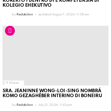
KOREKTO I DENTRO DI E KOMPETENSIA DI
KOLEGIO EHEKUTIVO
by
Redakshon
updated
August 7, 2026, 11:58 am
9
Shares
SRA. JEANINNE WONG-LOI-SING NOMBRÁ
KOMO GEZAGHÈBER INTERINO DI BONEIRU
by
Redakshon
July 21, 2026, 11:43 pm