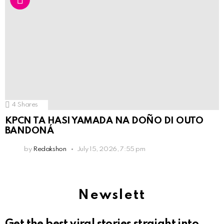
4
Shares
KPCN TA HASI YAMADA NA DOÑO DI OUTO
BANDONÁ
by
Redakshon
July 15, 2026, 7:55 pm
Newslett
Get the best viral stories straight into