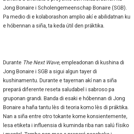
Jong Bonaire i Scholengemeenschap Bonaire (SGB).
Pa medio di e kolaborashon amplio akí e abilidatnan ku
e hóbennan a siña, ta keda útil den práktika.
Durante
The Next Wave
, empleadonan di kushina di
Jong Bonaire i SGB a sigui algun tayer di
kushinamentu. Durante e tayernan akí nan a siña
prepará diferente reseta saludabel i sabroso pa
gruponan grandi. Banda di esaki e hóbennan di Jong
Bonaire a haña tantu lès di teoria komo lès di práktika.
Nan a siña entre otro tokante kome konsientemente,
lesa etiketa i influensia di kuminda riba nan salú físiko