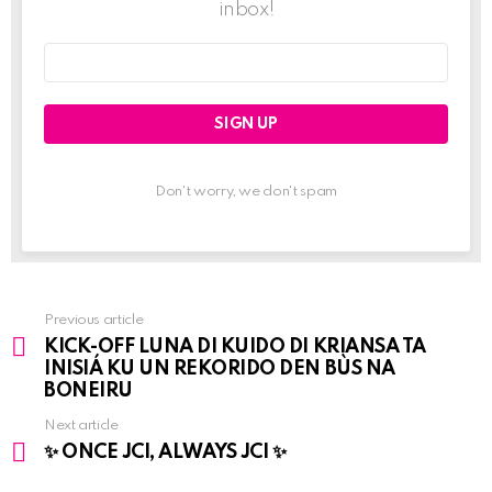
inbox!
Email
address:
Don't worry, we don't spam
Previous article
See
KICK-OFF LUNA DI KUIDO DI KRIANSA TA
more
INISIÁ KU UN REKORIDO DEN BÙS NA
BONEIRU
Next article
✨ ONCE JCI, ALWAYS JCI ✨