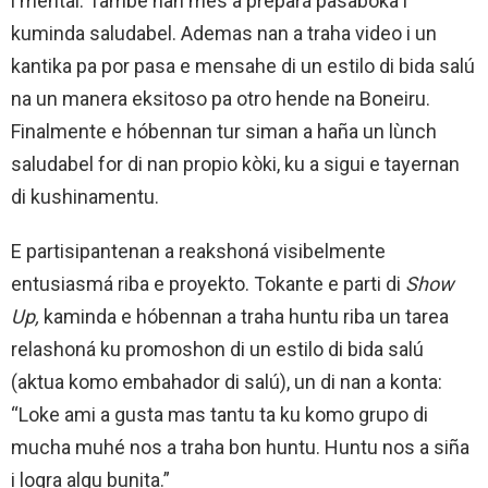
i mental. Tambe nan mes a prepará pasaboka i
kuminda saludabel. Ademas nan a traha video i un
kantika pa por pasa e mensahe di un estilo di bida salú
na un manera eksitoso pa otro hende na Boneiru.
Finalmente e hóbennan tur siman a haña un lùnch
saludabel for di nan propio kòki, ku a sigui e tayernan
di kushinamentu.
E partisipantenan a reakshoná visibelmente
entusiasmá riba e proyekto. Tokante e parti di
Show
Up,
kaminda e hóbennan a traha huntu riba un tarea
relashoná ku promoshon di un estilo di bida salú
(aktua komo embahador di salú), un di nan a konta:
“Loke ami a gusta mas tantu ta ku komo grupo di
mucha muhé nos a traha bon huntu. Huntu nos a siña
i logra algu bunita.”