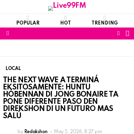
POPULAR
HOT
TRENDING
S
FOLL
Menu
US
LOCAL
THE NEXT WAVE A TERMINÁ
EKSITOSAMENTE: HUNTU
HÓBENNAN DI JONG BONAIRE TA
PONE DIFERENTE PASO DEN
DIREKSHON DI UN FUTURO MAS
SALÚ
by
Redakshon
May 5, 2026, 8:27 pm