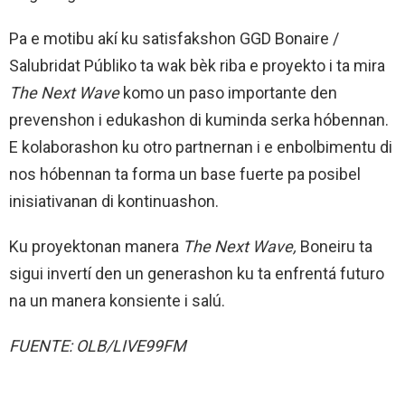
Pa e motibu akí ku satisfakshon GGD Bonaire /
Salubridat Públiko ta wak bèk riba e proyekto i ta mira
The Next Wave
komo un paso importante den
prevenshon i edukashon di kuminda serka hóbennan.
E kolaborashon ku otro partnernan i e enbolbimentu di
nos hóbennan ta forma un base fuerte pa posibel
inisiativanan di kontinuashon.
Ku proyektonan manera
The Next Wave,
Boneiru ta
sigui invertí den un generashon ku ta enfrentá futuro
na un manera konsiente i salú.
FUENTE: OLB/LIVE99FM