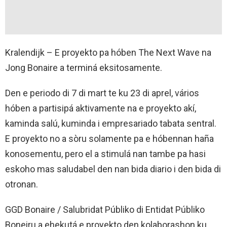
Kralendijk – E proyekto pa hóben The Next Wave na
Jong Bonaire a terminá eksitosamente.
Den e periodo di 7 di mart te ku 23 di aprel, vários
hóben a partisipá aktivamente na e proyekto akí,
kaminda salú, kuminda i empresariado tabata sentral.
E proyekto no a sòru solamente pa e hóbennan haña
konosementu, pero el a stimulá nan tambe pa hasi
eskoho mas saludabel den nan bida diario i den bida di
otronan.
GGD Bonaire / Salubridat Públiko di Entidat Públiko
Boneiru a ehekutá e proyekto den kolaborashon ku