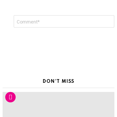
Leave
Comment
*
a
Reply
DON'T MISS