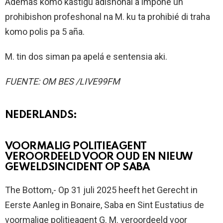
Ademas komo kastigu adishonal a imponé un
prohibishon profeshonal na M. ku ta prohibié di traha
komo polis pa 5 aña.
M. tin dos siman pa apelá e sentensia aki.
FUENTE: OM BES /LIVE99FM
NEDERLANDS:
VOORMALIG POLITIEAGENT
VEROORDEELD VOOR OUD EN NIEUW
GEWELDSINCIDENT OP SABA
The Bottom,- Op 31 juli 2025 heeft het Gerecht in
Eerste Aanleg in Bonaire, Saba en Sint Eustatius de
voormalige politieagent G. M. veroordeeld voor