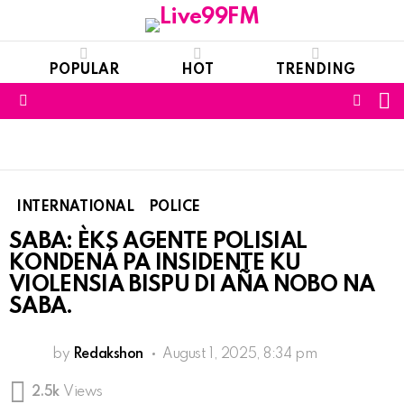
POPULAR
HOT
TRENDING
S
FOLL
Menu
US
INTERNATIONAL
POLICE
SABA: ÈKS AGENTE POLISIAL
KONDENÁ PA INSIDENTE KU
VIOLENSIA BISPU DI AÑA NOBO NA
SABA.
by
Redakshon
August 1, 2025, 8:34 pm
2.5k
Views