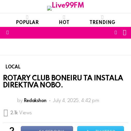
POPULAR
HOT
TRENDING
S
FOLL
Menu
US
LOCAL
ROTARY CLUB BONEIRU TA INSTALA
DIREKTIVA NOBO.
by
Redakshon
July 4, 2025, 4:42 pm
2.1k
Views
2