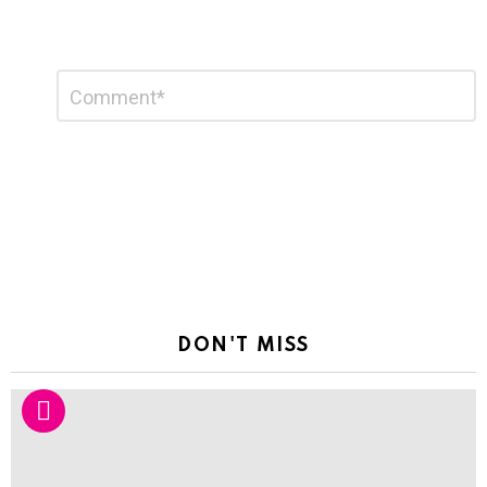
Leave
Comment
*
a
Reply
DON'T MISS