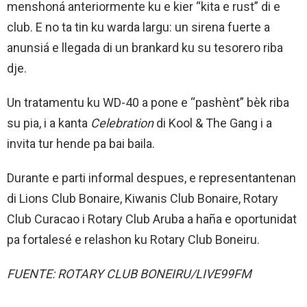
menshoná anteriormente ku e kier “kita e rust” di e
club. E no ta tin ku warda largu: un sirena fuerte a
anunsiá e llegada di un brankard ku su tesorero riba
dje.
Un tratamentu ku WD-40 a pone e “pashènt” bèk riba
su pia, i a kanta
Celebration
di Kool & The Gang i a
invita tur hende pa bai baila.
Durante e parti informal despues, e representantenan
di Lions Club Bonaire, Kiwanis Club Bonaire, Rotary
Club Curacao i Rotary Club Aruba a haña e oportunidat
pa fortalesé e relashon ku Rotary Club Boneiru.
FUENTE: ROTARY CLUB BONEIRU/LIVE99FM