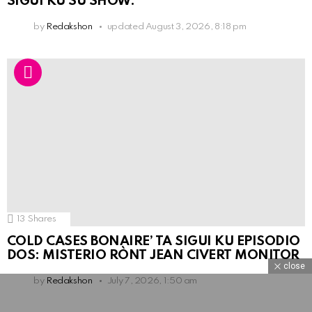
SIGUI KU SU SHOW.
by
Redakshon
updated
August 3, 2026, 8:18 pm
13
Shares
COLD CASES BONAIRE’ TA SIGUI KU EPISODIO
DOS: MISTERIO RÒNT JEAN CIVERT MONITOR
close
by
Redakshon
July 7, 2026, 1:50 am