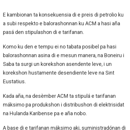
E kambionan ta konsekuensia di e preis di petrolio ku
a subi respekto e balorashonnan ku ACM a hasi aña
pasá den stipulashon di e tarifanan.
Komo ku den e tempu ei no tabata posibel pa hasi
balorashonnan asina di e mesun manera, na Boneiru i
Saba ta surgi un korekshon asendente leve, i un
korekshon hustamente desendiente leve na Sint
Eustatius.
Kada aña, na desèmber ACM ta stipulá e tarifanan
máksimo pa produkshon i distribushon di elektrisidat
na Hulanda Karibense pa e aña nobo.
A base di e tarifanan máksimo aki, suministradónan di