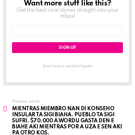
Want more stuff like this?
NEWSLETTER
Get the best viral stories straight into your
inbox!
Email
address:
Don't worry, we don't spam
Previous article
See
MIENTRAS MIEMBRO NAN DI KONSEHO
more
INSULAR TA SIGI BIAHA. PUEBLO TA SIGI
SUFRI. $70.000 A WORDU GASTA DEN E
BIAHE AKI MIENTRAS POR A UZA E SEN AKI
PA OTRO KOS.