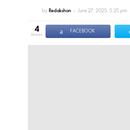
by
Redakshon
June 27, 2025, 5:25 pm
4
FACEBOOK
shares