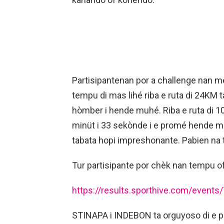
Partisipantenan por a challenge nan me
tempu di mas lihé riba e ruta di 24KM 
hòmber i hende muhé. Riba e ruta di 
minüt i 33 sekònde i e promé hende m
tabata hopi impreshonante. Pabien na t
Tur partisipante por chèk nan tempu ofi
https://results.sporthive.com/even
STINAPA i INDEBON ta orguyoso di e p