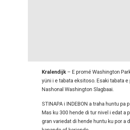
Kralendijk
– E promé Washington Park 
yüni i e tabata eksitoso. Esaki tabata
Nashonal Washington Slagbaai.
STINAPA i INDEBON a traha huntu pa po
Mas ku 300 hende di tur nivel i edat a p
gran variedat di hende huntu ku por a d
kanando of koriendo.