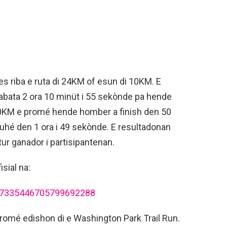
s riba e ruta di 24KM of esun di 10KM. E
tabata 2 ora 10 minüt i 55 sekònde pa hende
10KM e promé hende homber a finish den 50
uhé den 1 ora i 49 sekònde. E resultadonan
ur ganador i partisipantenan.
sial na:
ts/7335446705799692288
romé edishon di e Washington Park Trail Run.