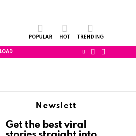
POPULAR
HOT
TRENDING
SEARCH
LOGIN
FOLLOW
LOAD
US
Newslett
Get the best viral
stories straight into