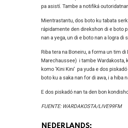
pa asistí. Tambe a notifiká outoridatna
Mientrastantu, dos boto ku tabata serk
rápidamente den direkshon di e boto
nan a yega, un di e boto nan a logra di 
Riba tera na Boneiru, a forma un tim di 
Marechaussee) i tambe Wardakosta, ku 
komo ‘Kini Kini’ pa yuda e dos piskadó
boto ku a saka nan for di awa, i a hiba 
E dos piskadó nan ta den bon kondisho
FUENTE: WARDAKOSTA/LIVE99FM
NEDERLANDS: