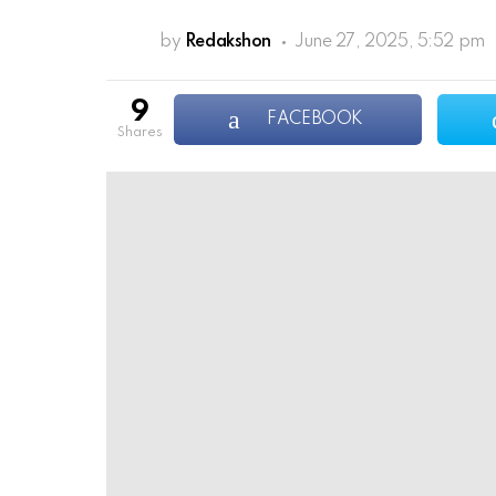
by
Redakshon
June 27, 2025, 5:52 pm
9
FACEBOOK
shares