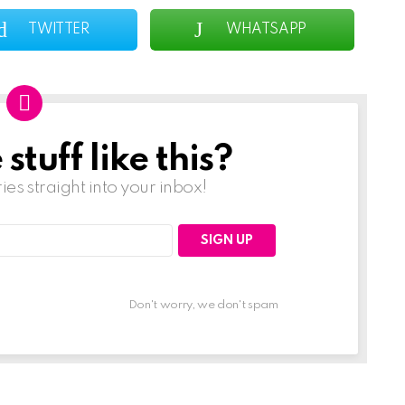
TWITTER
WHATSAPP
tuff like this?
ries straight into your inbox!
Don't worry, we don't spam