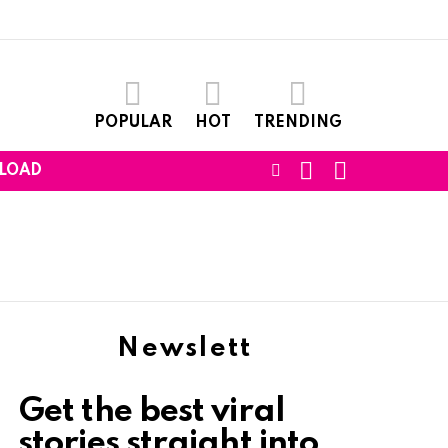
POPULAR
HOT
TRENDING
SEARCH
LOGIN
FOLLOW
LOAD
US
Newslett
Get the best viral
stories straight into