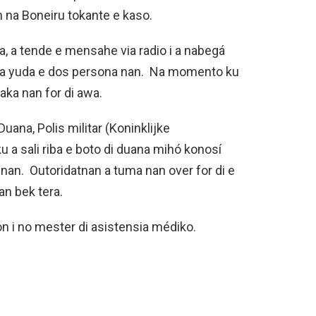
n na Boneiru tokante e kaso.
a, a tende e mensahe via radio i a nabegá
 pa yuda e dos persona nan. Na momento ku
saka nan for di awa.
Duana, Polis militar (Koninklijke
a sali riba e boto di duana mihó konosí
 nan. Outoridatnan a tuma nan over for di e
nan bek tera.
n i no mester di asistensia médiko.