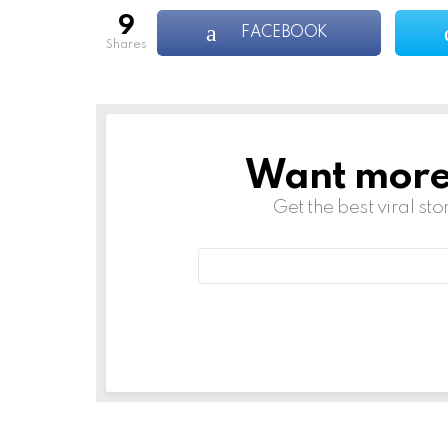
9
FACEBOOK
shares
Want more s
NEWSLETTER
Get the best viral sto
Email
address: