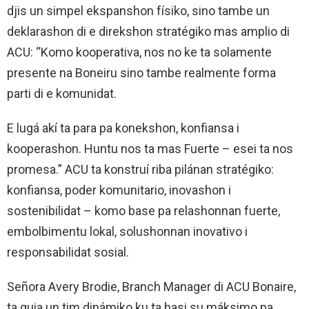
djis un simpel ekspanshon físiko, sino tambe un
deklarashon di e direkshon stratégiko mas amplio di
ACU: “Komo kooperativa, nos no ke ta solamente
presente na Boneiru sino tambe realmente forma
parti di e komunidat.
E lugá akí ta para pa konekshon, konfiansa i
kooperashon. Huntu nos ta mas Fuerte – esei ta nos
promesa.” ACU ta konstruí riba pilánan stratégiko:
konfiansa, poder komunitario, inovashon i
sostenibilidat – komo base pa relashonnan fuerte,
embolbimentu lokal, solushonnan inovativo i
responsabilidat sosial.
Señora Avery Brodie, Branch Manager di ACU Bonaire,
ta guia un tim dinámiko ku ta hasi su máksimo pa