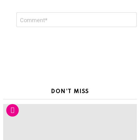
Leave
Comment
*
a
Reply
DON'T MISS