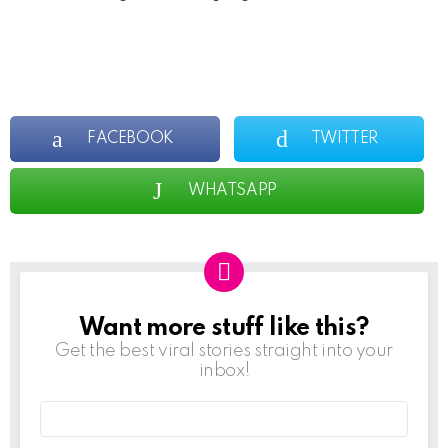
FACEBOOK
TWITTER
WHATSAPP
Want more stuff like this?
NEWSLETTER
Get the best viral stories straight into your
inbox!
Email
address: