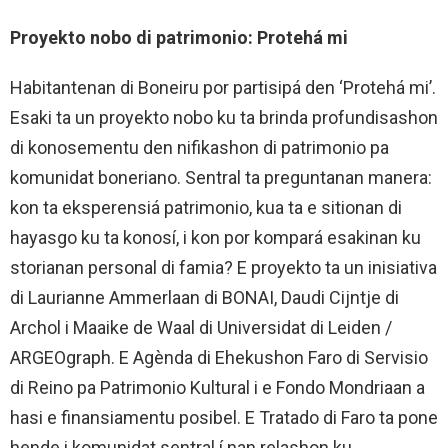
Proyekto nobo di patrimonio: Protehá mi
Habitantenan di Boneiru por partisipá den ‘Protehá mi’.
Esaki ta un proyekto nobo ku ta brinda profundisashon
di konosementu den nifikashon di patrimonio pa
komunidat boneriano. Sentral ta preguntanan manera:
kon ta eksperensiá patrimonio, kua ta e sitionan di
hayasgo ku ta konosí, i kon por kompará esakinan ku
storianan personal di famia? E proyekto ta un inisiativa
di Laurianne Ammerlaan di BONAI, Daudi Cijntje di
Archol i Maaike de Waal di Universidat di Leiden /
ARGEOgraph. E Agènda di Ehekushon Faro di Servisio
di Reino pa Patrimonio Kultural i e Fondo Mondriaan a
hasi e finansiamentu posibel. E Tratado di Faro ta pone
hende i komunidat sentral í nan relashon ku