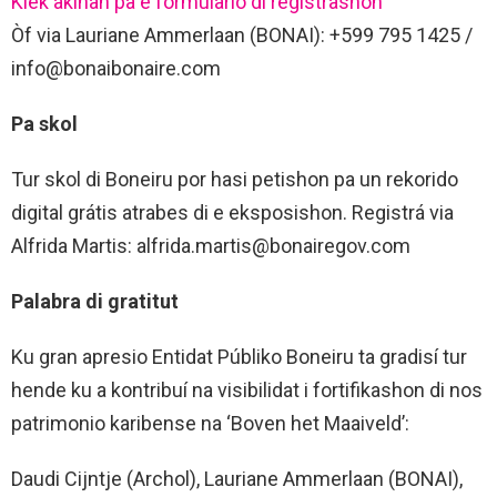
Klek akinan pa e formulario di registrashon
Òf via Lauriane Ammerlaan (BONAI): +599 795 1425 /
info@bonaibonaire.com
Pa skol
Tur skol di Boneiru por hasi petishon pa un rekorido
digital grátis atrabes di e eksposishon. Registrá via
Alfrida Martis: alfrida.martis@bonairegov.com
Palabra di gratitut
Ku gran apresio Entidat Públiko Boneiru ta gradisí tur
hende ku a kontribuí na visibilidat i fortifikashon di nos
patrimonio karibense na ‘Boven het Maaiveld’:
Daudi Cijntje (Archol), Lauriane Ammerlaan (BONAI),