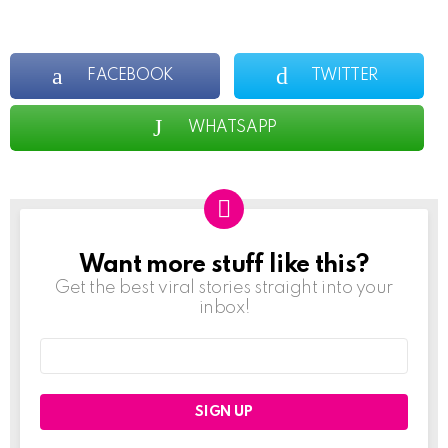
FACEBOOK
TWITTER
WHATSAPP
Want more stuff like this?
NEWSLETTER
Get the best viral stories straight into your
inbox!
Email
address: