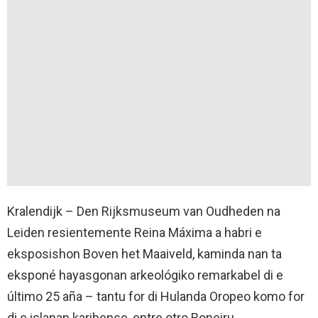
Kralendijk – Den Rijksmuseum van Oudheden na
Leiden resientemente Reina Máxima a habri e
eksposishon Boven het Maaiveld, kaminda nan ta
eksponé hayasgonan arkeológiko remarkabel di e
último 25 aña – tantu for di Hulanda Oropeo komo for
di e islanan karibense, entre otro Boneiru.