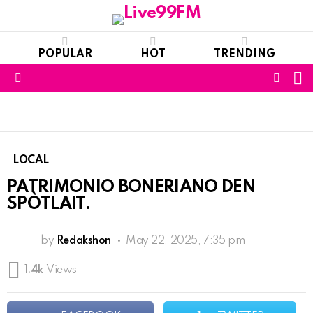
POPULAR
HOT
TRENDING
S
FOLL
Menu
US
LOCAL
PATRIMONIO BONERIANO DEN
SPÒTLAIT.
by
Redakshon
May 22, 2025, 7:35 pm
1.4k
Views