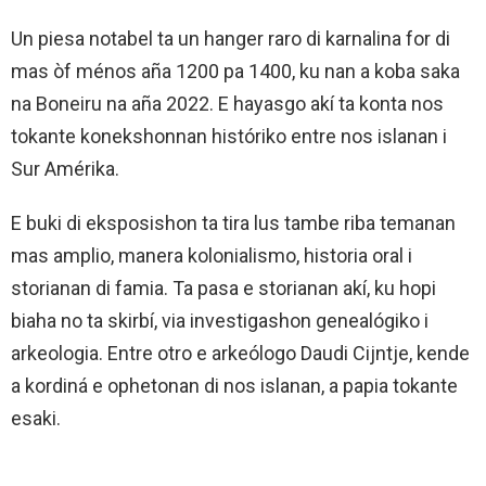
Un piesa notabel ta un hanger raro di karnalina for di
mas òf ménos aña 1200 pa 1400, ku nan a koba saka
na Boneiru na aña 2022. E hayasgo akí ta konta nos
tokante konekshonnan históriko entre nos islanan i
Sur Amérika.
E buki di eksposishon ta tira lus tambe riba temanan
mas amplio, manera kolonialismo, historia oral i
storianan di famia. Ta pasa e storianan akí, ku hopi
biaha no ta skirbí, via investigashon genealógiko i
arkeologia. Entre otro e arkeólogo Daudi Cijntje, kende
a kordiná e ophetonan di nos islanan, a papia tokante
esaki.