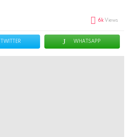
6k
Views
TWITTER
WHATSAPP