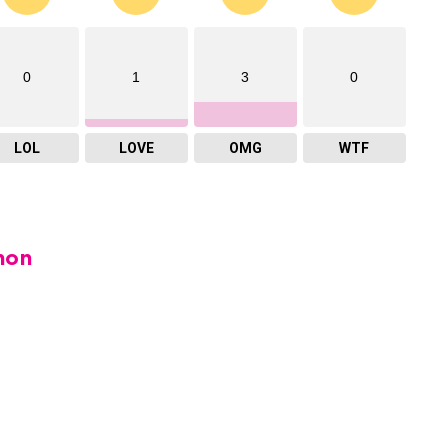
0
1
3
0
LOL
LOVE
OMG
WTF
hon