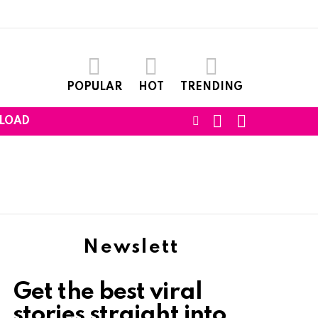
POPULAR
HOT
TRENDING
SEARCH
LOGIN
FOLLOW
LOAD
US
Newslett
Get the best viral
stories straight into