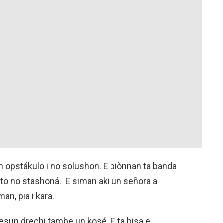
un opstákulo i no solushon. E piònnan ta banda
uto no stashoná. E siman aki un señora a
an, pia i kara.
a esun drechi tambe un kosé. E ta bisa e