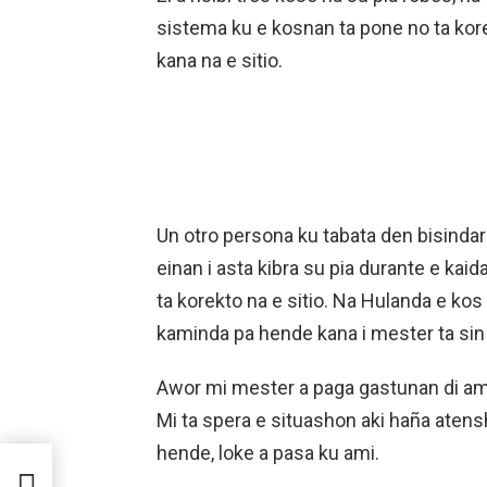
sistema ku e kosnan ta pone no ta kore
kana na e sitio.
Un otro persona ku tabata den bisindario
einan i asta kibra su pia durante e kaida
ta korekto na e sitio. Na Hulanda e kos 
kaminda pa hende kana i mester ta sin
Awor mi mester a paga gastunan di amb
Mi ta spera e situashon aki haña aten
hende, loke a pasa ku ami.
A
G DI