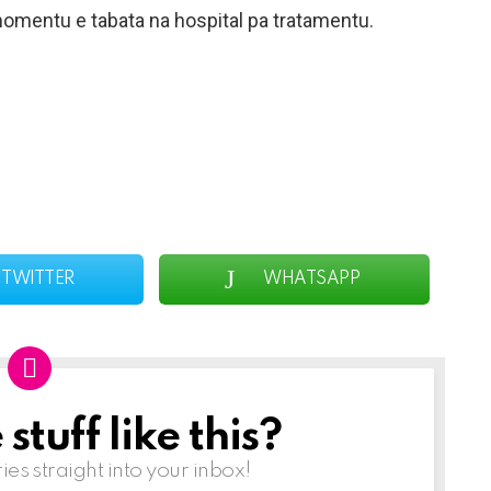
t momentu e tabata na hospital pa tratamentu.
TWITTER
WHATSAPP
tuff like this?
ries straight into your inbox!