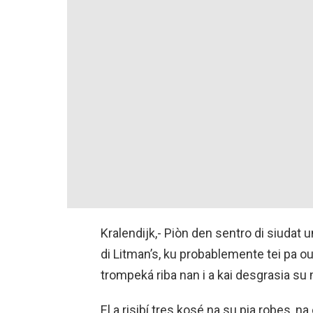
Kralendijk,- Piòn den sentro di siudat 
di Litman’s, ku probablemente tei pa o
trompeká riba nan i a kai desgrasia su m
El a risibí tres kosé na su pia robes, n