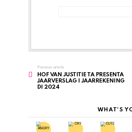
Email
address:
Previous article
See
HOF VAN JUSTITIE TA PRESENTA
more
JAARVERSLAG I JAARREKENING
DI 2024
WHAT'S Y