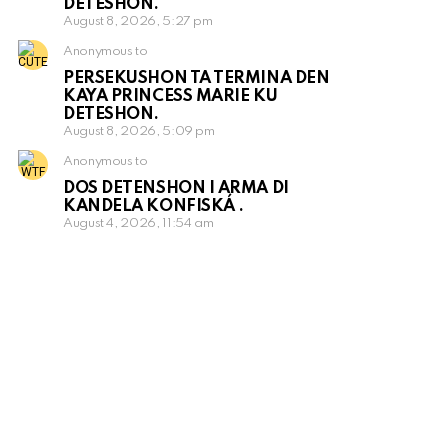
DETESHON.
August 8, 2026, 5:27 pm
Anonymous to
PERSEKUSHON TA TERMINA DEN
KAYA PRINCESS MARIE KU
DETESHON.
August 8, 2026, 5:09 pm
Anonymous to
DOS DETENSHON I ARMA DI
KANDELA KONFISKÁ .
August 4, 2026, 11:54 am