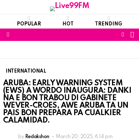
POPULAR
HOT
TRENDING
S
FOLL
Menu
US
INTERNATIONAL
ARUBA: EARLY WARNING SYSTEM
(EWS) A WORDO INAUGURA: DANKI
NA E BON TRABOU DI GABINETE
WEVER-CROES, AWE ARUBA TA UN
PAIS BON PREPARA PA CUALKIER
CALAMIDAD.
by
Redakshon
March 20, 2025, 6:14 pm