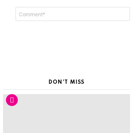
Leave
Comment
*
a
Reply
DON'T MISS