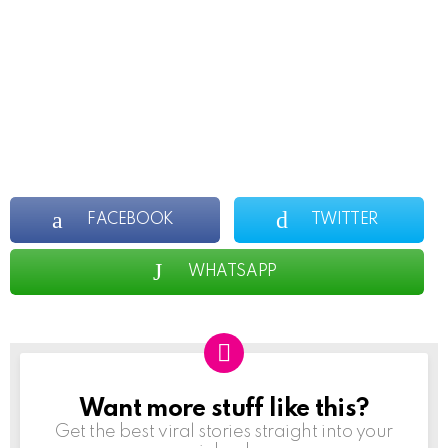
FACEBOOK
TWITTER
WHATSAPP
Want more stuff like this?
NEWSLETTER
Get the best viral stories straight into your