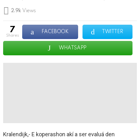
2.9k
Views
7
FACEBOOK
TWITTER
shares
WHATSAPP
Kralendijk,- E koperashon akí a ser evaluá den