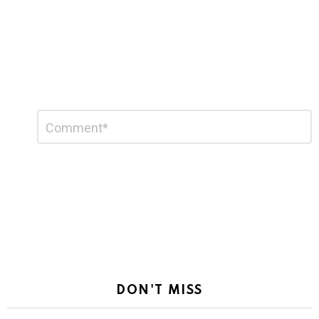
Leave
Comment
*
a
Reply
DON'T MISS