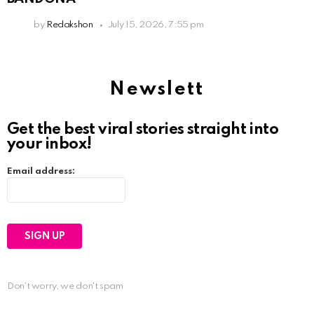
by
Redakshon
July 15, 2026, 7:55 pm
Newslett
Get the best viral stories straight into
your inbox!
Email address:
Don't worry, we don't spam