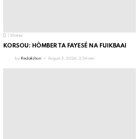
1
Shares
KORSOU: HÒMBER TA FAYESÉ NA FUIKBAAI
by
Redakshon
August 3, 2026, 2:54 am