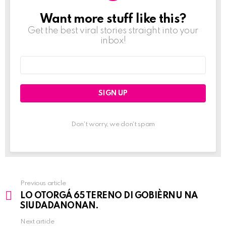
Want more stuff like this?
NEWSLETTER
Get the best viral stories straight into your
inbox!
Email
address:
Don't worry, we don't spam
Previous article
See
LO OTORGÁ 65 TERENO DI GOBIÈRNU NA
more
SIUDADANONAN.
Next article