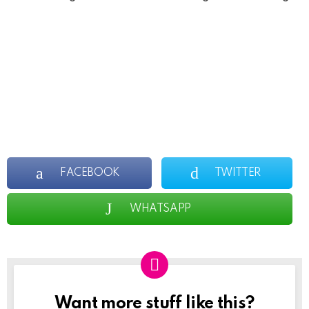
FACEBOOK
TWITTER
WHATSAPP
Want more stuff like this?
NEWSLETTER