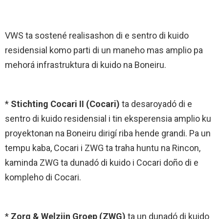
VWS ta sostené realisashon di e sentro di kuido
residensial komo parti di un maneho mas amplio pa
mehorá infrastruktura di kuido na Boneiru.
*
Stichting Cocari II (Cocari)
ta desaroyadó di e
sentro di kuido residensial i tin eksperensia amplio ku
proyektonan na Boneiru dirigí riba hende grandi. Pa un
tempu kaba, Cocari i ZWG ta traha huntu na Rincon,
kaminda ZWG ta dunadó di kuido i Cocari doño di e
kompleho di Cocari.
*
Zorg & Welzijn Groep (ZWG)
ta un dunadó di kuido