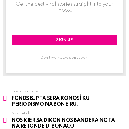
Get the best viral stories straight into your
inbox!
Email
address:
Don't worry, we don't spam
Previous article
See
FONDS BJP TA SERA KONOSÍ KU
more
PERIODISMO NA BONEIRU.
Next article
NOS KIER SA DIKON NOS BANDERA NO TA
NA RETONDE DI BONACO