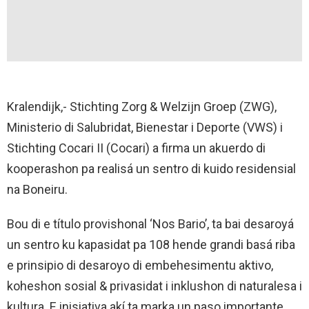
Kralendijk,- Stichting Zorg & Welzijn Groep (ZWG),
Ministerio di Salubridat, Bienestar i Deporte (VWS) i
Stichting Cocari II (Cocari) a firma un akuerdo di
kooperashon pa realisá un sentro di kuido residensial
na Boneiru.
Bou di e título provishonal ‘Nos Bario’, ta bai desaroyá
un sentro ku kapasidat pa 108 hende grandi basá riba
e prinsipio di desaroyo di embehesimentu aktivo,
koheshon sosial & privasidat i inklushon di naturalesa i
kultura. E inisiativa akí ta marka un paso importante