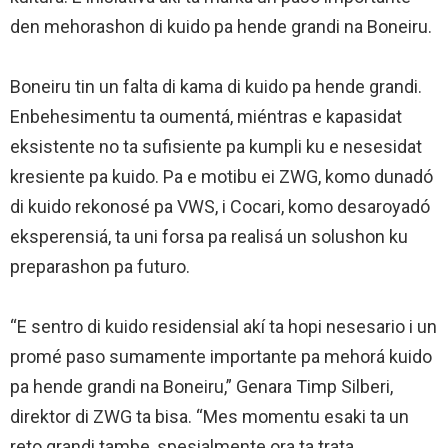
den mehorashon di kuido pa hende grandi na Boneiru.
Boneiru tin un falta di kama di kuido pa hende grandi.
Enbehesimentu ta oumentá, miéntras e kapasidat
eksistente no ta sufisiente pa kumpli ku e nesesidat
kresiente pa kuido. Pa e motibu ei ZWG, komo dunadó
di kuido rekonosé pa VWS, i Cocari, komo desaroyadó
eksperensiá, ta uni forsa pa realisá un solushon ku
preparashon pa futuro.
“E sentro di kuido residensial akí ta hopi nesesario i un
promé paso sumamente importante pa mehorá kuido
pa hende grandi na Boneiru,” Genara Timp Silberi,
direktor di ZWG ta bisa. “Mes momentu esaki ta un
reto grandi tambe, spesialmente ora ta trata