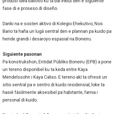
produsí idea balioso ku ta bai inkluí den e siguiente
fase di e proseso di diseño.
Danki na e sosten aktivo di Kolegio Ehekutivo, Nos
Bario ta haña un lugá sentral den e plannan pa kuido pa
hende grandi i desaroyo espasial na Boneiru.
Siguiente pasonan
Pa konstrukshon, Entidat Públiko Boneiru (EPB) a pone
un tereno disponibel ku ta keda entre Kaya
Mendelssohn i Kaya Calixo. E tereno akí ta ofresé un
sitio sentral pa e sentro di kuido residensial, loke ta
hasié fásilmente aksesibel pa habitante, famia i
personal di kuido.