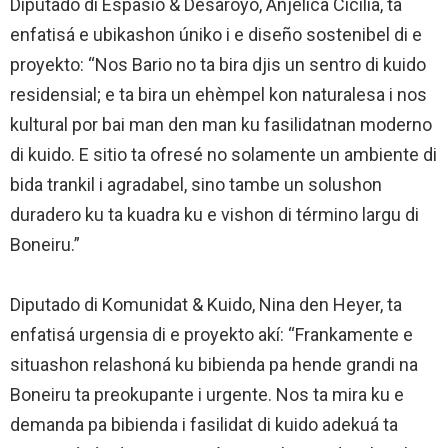
Diputado di Espasio & Desaroyo, Anjelica Cicilia, ta
enfatisá e ubikashon úniko i e diseño sostenibel di e
proyekto: “Nos Bario no ta bira djis un sentro di kuido
residensial; e ta bira un ehèmpel kon naturalesa i nos
kultural por bai man den man ku fasilidatnan moderno
di kuido. E sitio ta ofresé no solamente un ambiente di
bida trankil i agradabel, sino tambe un solushon
duradero ku ta kuadra ku e vishon di término largu di
Boneiru.”
Diputado di Komunidat & Kuido, Nina den Heyer, ta
enfatisá urgensia di e proyekto akí: “Frankamente e
situashon relashoná ku bibienda pa hende grandi na
Boneiru ta preokupante i urgente. Nos ta mira ku e
demanda pa bibienda i fasilidat di kuido adekuá ta