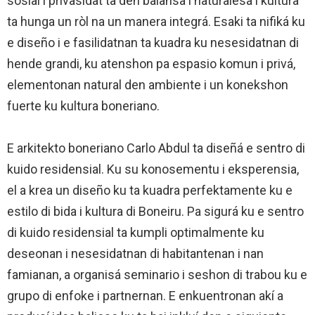
sosial i privasidat ta den balansa i naturalesa i kultura
ta hunga un ròl na un manera integrá. Esaki ta nifiká ku
e diseño i e fasilidatnan ta kuadra ku nesesidatnan di
hende grandi, ku atenshon pa espasio komun i privá,
elementonan natural den ambiente i un konekshon
fuerte ku kultura boneriano.
E arkitekto boneriano Carlo Abdul ta diseñá e sentro di
kuido residensial. Ku su konosementu i eksperensia,
el a krea un diseño ku ta kuadra perfektamente ku e
estilo di bida i kultura di Boneiru. Pa sigurá ku e sentro
di kuido residensial ta kumpli optimalmente ku
deseonan i nesesidatnan di habitantenan i nan
famianan, a organisá seminario i seshon di trabou ku e
grupo di enfoke i partnernan. E enkuentronan akí a