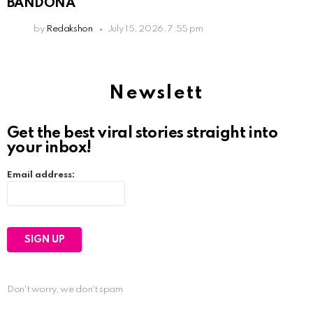
BANDONÁ
by
Redakshon
July 15, 2026, 7:55 pm
Newslett
Get the best viral stories straight into
your inbox!
Email address:
Don't worry, we don't spam