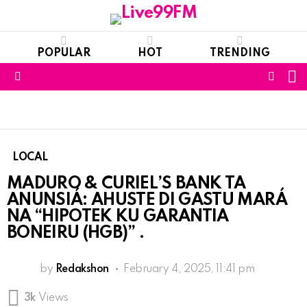
POPULAR
HOT
TRENDING
S
FOLL
Menu
US
LOCAL
MADURO & CURIEL’S BANK TA
ANUNSIÁ: AHUSTE DI GASTU MARÁ
NA “HIPOTEK KU GARANTIA
BONEIRU (HGB)” .
by
Redakshon
February 4, 2025, 11:41 pm
3k
Views