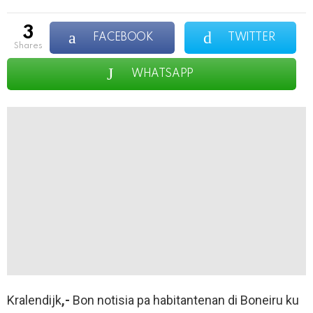
3
FACEBOOK
TWITTER
shares
WHATSAPP
Kralendijk
,-
Bon notisia pa habitantenan di Boneiru ku