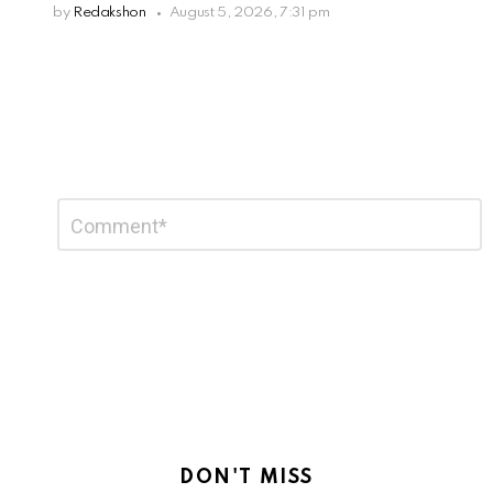
by
Redakshon
August 5, 2026, 7:31 pm
Leave
Comment
*
a
Reply
DON'T MISS