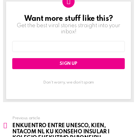
Want more stuff like this?
NEWSLETTER
Get the best viral stories straight into your
inbox!
Email
address:
Don't worry, we don't spam
Previous article
See
ENKUENTRO ENTRE UNESCO, KIEN,
more
NTACOM NL KU KONSEHO INSULAR I