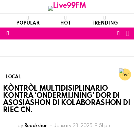
POPULAR
HOT
TRENDING
S
FOLL
Menu
US
LOCAL
KÒNTRÒL MULTIDISIPLINARIO
KONTRA ‘ONDERMIJNING’ DOR DI
ASOSIASHON DI KOLABORASHON DI
RIEC CN.
by
Redakshon
January 28, 2025, 9:51 pm