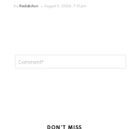
by
Redakshon
August 5, 2026, 7:31 pm
Leave
Comment
*
a
Reply
DON'T MISS