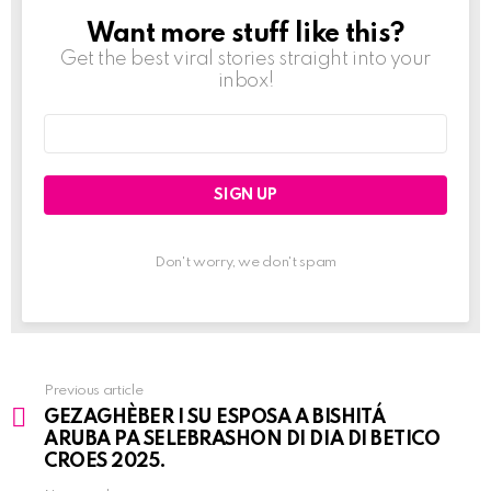
Want more stuff like this?
NEWSLETTER
Get the best viral stories straight into your
inbox!
Email
address:
Don't worry, we don't spam
Previous article
See
GEZAGHÈBER I SU ESPOSA A BISHITÁ
more
ARUBA PA SELEBRASHON DI DIA DI BETICO
CROES 2025.