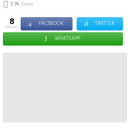
2.9k
Views
8
FACEBOOK
TWITTER
shares
WHATSAPP