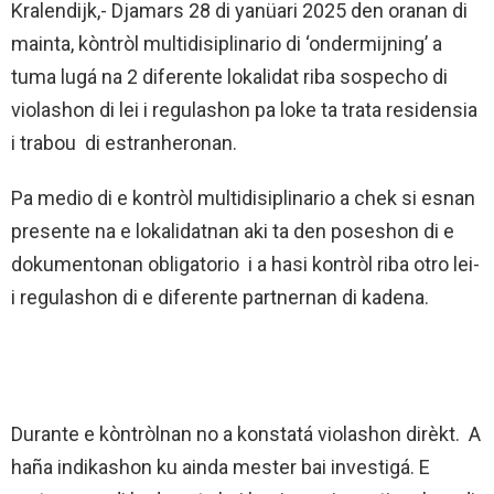
Kralendijk,- Djamars 28 di yanüari 2025 den oranan di
mainta, kòntròl multidisiplinario di ‘ondermijning’ a
tuma lugá na 2 diferente lokalidat riba sospecho di
violashon di lei i regulashon pa loke ta trata residensia
i trabou di estranheronan.
Pa medio di e kontròl multidisiplinario a chek si esnan
presente na e lokalidatnan aki ta den poseshon di e
dokumentonan obligatorio i a hasi kontròl riba otro lei-
i regulashon di e diferente partnernan di kadena.
Durante e kòntròlnan no a konstatá violashon dirèkt. A
haña indikashon ku ainda mester bai investigá. E