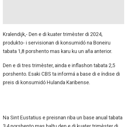
Kralendijk,- Den e di kuater trimèster di 2024,
produkto- i servisionan di konsumidó na Boneiru
tabata 1,8 porshento mas karu ku un aña anterior.
Den e di tres trimèster, ainda e inflashon tabata 2,5
porshento. Esaki CBS ta informá a base di e índise di
preis di konsumidó Hulanda Karibense.
Na Sint Eustatius e preisnan riba un base anual tabata
3,4 porshento mas haltu den e di kuater trimèster di