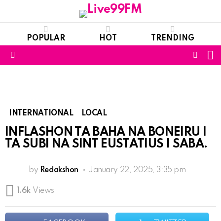
POPULAR
HOT
TRENDING
S
FOLL
Menu
US
INTERNATIONAL
LOCAL
INFLASHON TA BAHA NA BONEIRU I
TA SUBI NA SINT EUSTATIUS I SABA.
by
Redakshon
January 22, 2025, 3:35 pm
1.6k
Views