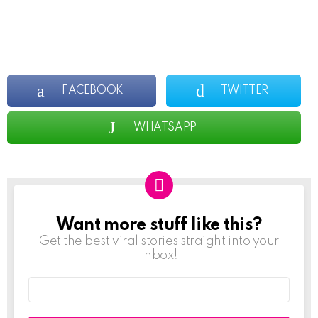
FACEBOOK
TWITTER
WHATSAPP
Want more stuff like this?
NEWSLETTER
Get the best viral stories straight into your
inbox!
Email
address: