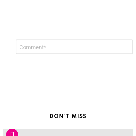
Leave
Comment
*
a
Reply
DON'T MISS