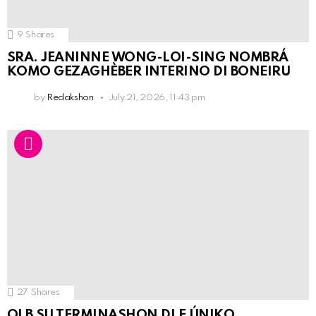
9
Shares
SRA. JEANINNE WONG-LOI-SING NOMBRÁ
KOMO GEZAGHÈBER INTERINO DI BONEIRU
by
Redakshon
July 21, 2026, 11:43 pm
27
Shares
OLB SU TERMINASHON DI E ÚNIKO