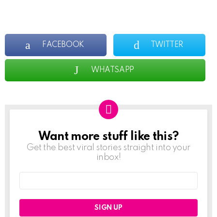
FACEBOOK
TWITTER
WHATSAPP
Want more stuff like this?
NEWSLETTER
Get the best viral stories straight into your
inbox!
Email
address: