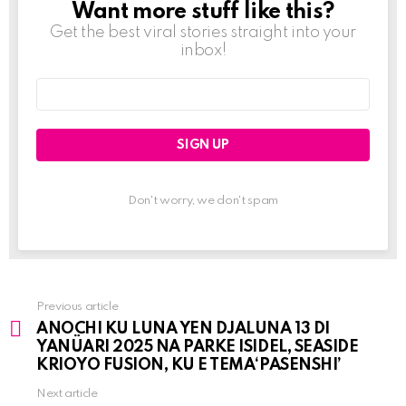
Want more stuff like this?
NEWSLETTER
Get the best viral stories straight into your
inbox!
Email
address:
Don't worry, we don't spam
Previous article
See
ANOCHI KU LUNA YEN DJALUNA 13 DI
more
YANÜARI 2025 NA PARKE ISIDEL, SEASIDE
KRIOYO FUSION, KU E TEMA‘PASENSHI’
Next article