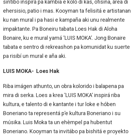
sintibo inspirá pa kambia e koló di kas, ofisina, área di
ehersisio, patio i mas. Kooyman ta felisitá e artistanan
ku nan mural i pa hasi e kampaña aki unu realmente
impaktante. Pa Boneiru tabata Loes Hak di Aloha
Bonaire, ku e mural yamá ‘LUIS MOKA’. Jong Bonaire
tabata e sentro di rekreashon pa komunidat ku suerte
pa risibí un mural e aña aki.
LUIS MOKA- Loes Hak
Riba imágen athunto, un obra kolorido i balapena pa
mira di serka. Loes a krea ‘LUIS MOKA’ inspirá riba
kultura, e talento di e kantante i tur loke e hóben
Boneriano ta representá p’e kultura Boneriano i su
músika. Luis Moka ta un ehèmpel pa hubentut
Boneriano. Kooyman ta invitábo pa bishitá e proyekto