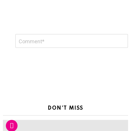
Leave
Comment
*
a
Reply
DON'T MISS