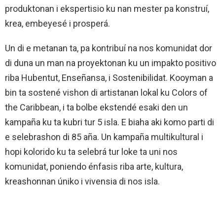
produktonan i ekspertisio ku nan mester pa konstruí,
krea, embeyesé i prosperá.
Un di e metanan ta, pa kontribuí na nos komunidat dor
di duna un man na proyektonan ku un impakto positivo
riba Hubentut, Enseñansa, i Sostenibilidat. Kooyman a
bin ta sostené vishon di artistanan lokal ku Colors of
the Caribbean, i ta bolbe ekstendé esaki den un
kampaña ku ta kubri tur 5 isla. E biaha aki komo parti di
e selebrashon di 85 aña. Un kampaña multikultural i
hopi kolorido ku ta selebrá tur loke ta uni nos
komunidat, poniendo énfasis riba arte, kultura,
kreashonnan úniko i vivensia di nos isla.