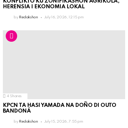
KONFLIKTO KU ZONIFIKASHON AGRÍKOLA,
HERENSIA I EKONOMIA LOKAL
by
Redakshon
July 16, 2026, 12:15 pm
4
Shares
KPCN TA HASI YAMADA NA DOÑO DI OUTO
BANDONÁ
by
Redakshon
July 15, 2026, 7:55 pm