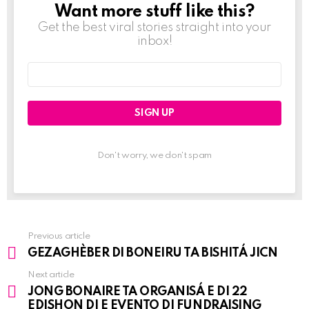
Want more stuff like this?
NEWSLETTER
Get the best viral stories straight into your
inbox!
Email
address:
Don't worry, we don't spam
Previous article
See
GEZAGHÈBER DI BONEIRU TA BISHITÁ JICN
more
Next article
JONG BONAIRE TA ORGANISÁ E DI 22
EDISHON DI E EVENTO DI FUNDRAISING