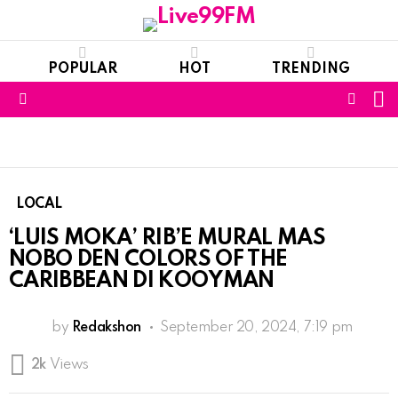
POPULAR
HOT
TRENDING
S
FOLL
Menu
US
LOCAL
‘LUIS MOKA’ RIB’E MURAL MAS
NOBO DEN COLORS OF THE
CARIBBEAN DI KOOYMAN
by
Redakshon
September 20, 2024, 7:19 pm
2k
Views