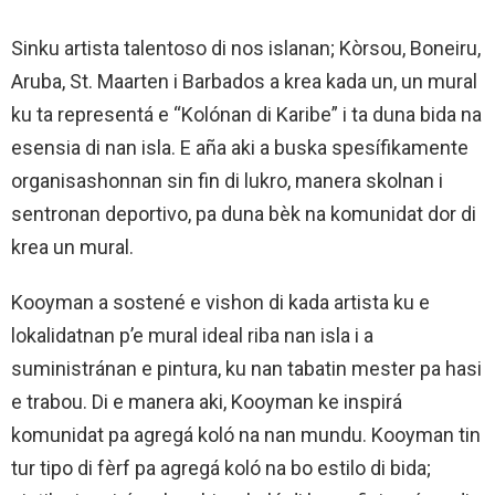
Sinku artista talentoso di nos islanan; Kòrsou, Boneiru,
Aruba, St. Maarten i Barbados a krea kada un, un mural
ku ta representá e “Kolónan di Karibe” i ta duna bida na
esensia di nan isla. E aña aki a buska spesífikamente
organisashonnan sin fin di lukro, manera skolnan i
sentronan deportivo, pa duna bèk na komunidat dor di
krea un mural.
Kooyman a sostené e vishon di kada artista ku e
lokalidatnan p’e mural ideal riba nan isla i a
suministránan e pintura, ku nan tabatin mester pa hasi
e trabou. Di e manera aki, Kooyman ke inspirá
komunidat pa agregá koló na nan mundu. Kooyman tin
tur tipo di fèrf pa agregá koló na bo estilo di bida;