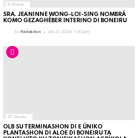
9
Shares
SRA. JEANINNE WONG-LOI-SING NOMBRÁ
KOMO GEZAGHÈBER INTERINO DI BONEIRU
by
Redakshon
July 21, 2026, 11:43 pm
27
Shares
OLB SU TERMINASHON DI E ÚNIKO
PLANTASHON DI ALOE DI BONEIRU TA