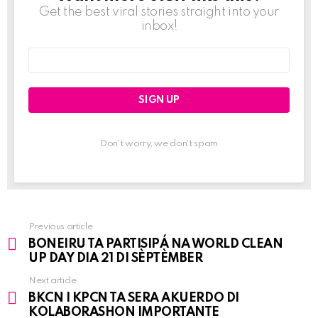
Get the best viral stories straight into your
inbox!
Email
address:
Don't worry, we don't spam
Previous article
See
BONEIRU TA PARTISIPÁ NA WORLD CLEAN
more
UP DAY DIA 21 DI SÈPTÈMBER
Next article
BKCN I KPCN TA SERA AKUERDO DI
KOLABORASHON IMPORTANTE