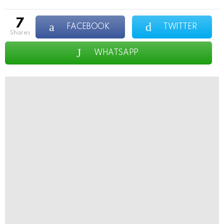
7
FACEBOOK
TWITTER
shares
WHATSAPP