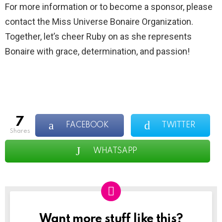
For more information or to become a sponsor, please
contact the Miss Universe Bonaire Organization.
Together, let’s cheer Ruby on as she represents
Bonaire with grace, determination, and passion!
7
FACEBOOK
TWITTER
shares
WHATSAPP
Want more stuff like this?
NEWSLETTER