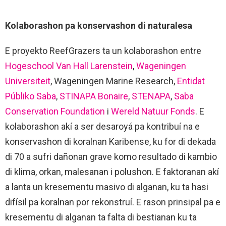
Kolaborashon pa konservashon di naturalesa
E proyekto ReefGrazers ta un kolaborashon entre
Hogeschool Van Hall Larenstein
,
Wageningen
Universiteit
, Wageningen Marine Research,
Entidat
Públiko Saba
,
STINAPA Bonaire
,
STENAPA
,
Saba
Conservation Foundation
i
Wereld Natuur Fonds
. E
kolaborashon akí a ser desaroyá pa kontribuí na e
konservashon di koralnan Karibense, ku for di dekada
di 70 a sufri dañonan grave komo resultado di kambio
di klima, orkan, malesanan i polushon. E faktoranan akí
a lanta un kresementu masivo di alganan, ku ta hasi
difísil pa koralnan por rekonstruí. E rason prinsipal pa e
kresementu di alganan ta falta di bestianan ku ta