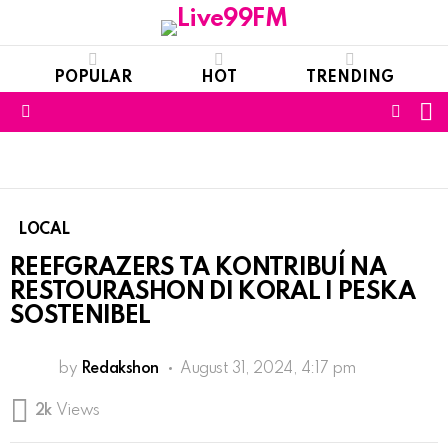
POPULAR
HOT
TRENDING
S
FOLL
Menu
US
LOCAL
REEFGRAZERS TA KONTRIBUÍ NA
RESTOURASHON DI KORAL I PESKA
SOSTENIBEL
by
Redakshon
August 31, 2024, 4:17 pm
2k
Views