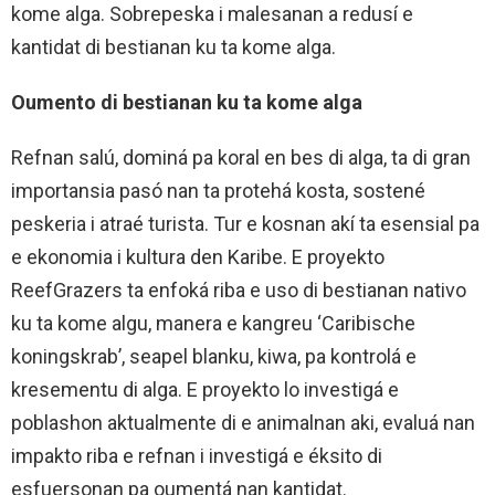
kome alga. Sobrepeska i malesanan a redusí e
kantidat di bestianan ku ta kome alga.
Oumento di bestianan ku ta kome alga
Refnan salú, dominá pa koral en bes di alga, ta di gran
importansia pasó nan ta protehá kosta, sostené
peskeria i atraé turista. Tur e kosnan akí ta esensial pa
e ekonomia i kultura den Karibe. E proyekto
ReefGrazers ta enfoká riba e uso di bestianan nativo
ku ta kome algu, manera e kangreu ‘Caribische
koningskrab’, seapel blanku, kiwa, pa kontrolá e
kresementu di alga. E proyekto lo investigá e
poblashon aktualmente di e animalnan aki, evaluá nan
impakto riba e refnan i investigá e éksito di
esfuersonan pa oumentá nan kantidat.