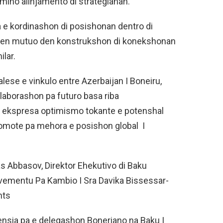
miho alinjamento di strategianan.
 kordinashon di posishonan dentro di
osten mutuo den konstrukshon di konekshonan
lar.
lese e vinkulo entre Azerbaijan I Boneiru,
laborashon pa futuro basa riba
 ekspresa optimismo tokante e potenshal
romote pa mehora e posishon global I
 Abbasov, Direktor Ehekutivo di Baku
Movementu Pa Kambio I Sra Davika Bissessar-
hts
ensia pa e delegashon Boneriano na Baku I