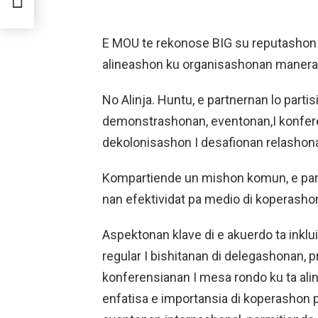
E MOU te rekonose BIG su reputashon 
alineashon ku organisashonan manera
No Alinja. Huntu, e partnernan lo partis
demonstrashonan, eventonan,I konfere
dekolonisashon I desafionan relashon
Kompartiende un mishon komun, e pa
nan efektividat pa medio di koperasho
Aspektonan klave di e akuerdo ta inkl
regular I bishitanan di delegashonan
konferensianan I mesa rondo ku ta ali
enfatisa e importansia di koperashon 