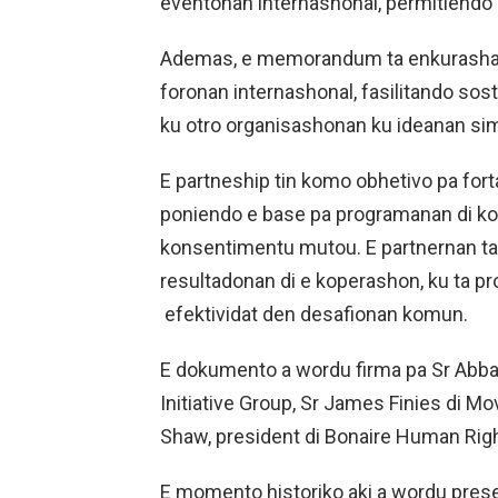
eventonan internashonal, permitiendo 
Ademas, e memorandum ta enkurasha e
foronan internashonal, fasilitando s
ku otro organisashonan ku ideanan simi
E partneship tin komo obhetivo pa forta
poniendo e base pa programanan di ko
konsentimentu mutou. E partnernan ta
resultadonan di e koperashon, ku ta p
efektividat den desafionan komun.
E dokumento a wordu firma pa Sr Abbas
Initiative Group, Sr James Finies di 
Shaw, president di Bonaire Human Rig
E momento historiko aki a wordu pres