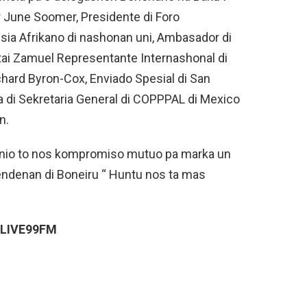
 June Soomer, Presidente di Foro
ia Afrikano di nashonan uni, Ambasador di
atai Zamuel Representante Internashonal di
hard Byron-Cox, Enviado Spesial di San
a di Sekretaria General di COPPPAL di Mexico
n.
imonio to nos kompromiso mutuo pa marka un
 hendenan di Boneiru “ Huntu nos ta mas
n/LIVE99FM