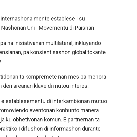
internashonalmente establese I su
 Nashonan Uni I Movementu di Paisnan
ipa na inisiativanan multilateral, inkluyendo
nsianan, pa konsientisashon global tokante
a.
rtidonan ta kompremete nan mes pa mehora
n den areanan klave di mutou interes.
ui e establesementu di interkambionan mutuo
, promoviendo eventonan konhunto manera
nja ku obhetivonan komun. E partnernan ta
praktiko I difushon di informashon durante