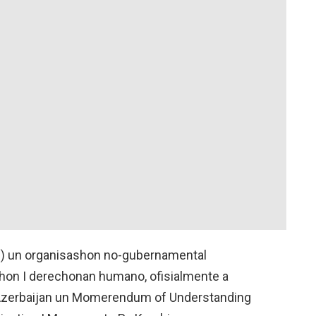
BIG) un organisashon no-gubernamental
shon I derechonan humano, ofisialmente a
, Azerbaijan un Momerendum of Understanding