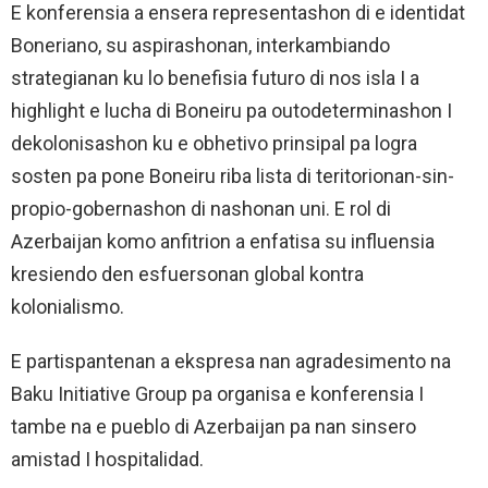
E konferensia a ensera representashon di e identidat
Boneriano, su aspirashonan, interkambiando
strategianan ku lo benefisia futuro di nos isla I a
highlight e lucha di Boneiru pa outodeterminashon I
dekolonisashon ku e obhetivo prinsipal pa logra
sosten pa pone Boneiru riba lista di teritorionan-sin-
propio-gobernashon di nashonan uni. E rol di
Azerbaijan komo anfitrion a enfatisa su influensia
kresiendo den esfuersonan global kontra
kolonialismo.
E partispantenan a ekspresa nan agradesimento na
Baku Initiative Group pa organisa e konferensia I
tambe na e pueblo di Azerbaijan pa nan sinsero
amistad I hospitalidad.