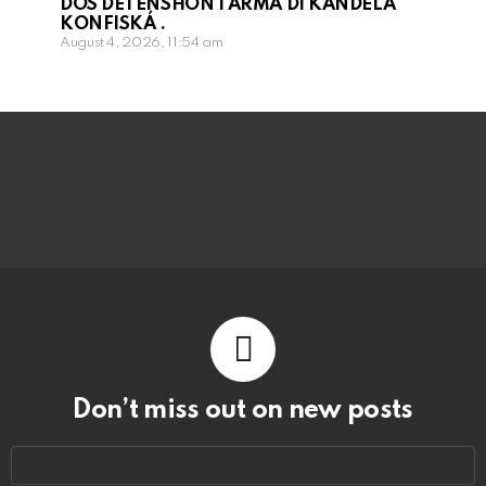
DOS DETENSHON I ARMA DI KANDELA
KONFISKÁ .
August 4, 2026, 11:54 am
Don’t miss out on new posts
Email
address: