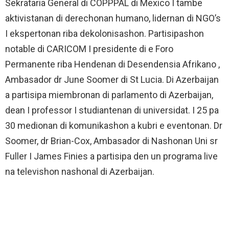
Sekrataria General di COPPPAL di Mexico I tambe
aktivistanan di derechonan humano, lidernan di NGO’s
I ekspertonan riba dekolonisashon. Partisipashon
notable di CARICOM I presidente di e Foro
Permanente riba Hendenan di Desendensia Afrikano ,
Ambasador dr June Soomer di St Lucia. Di Azerbaijan
a partisipa miembronan di parlamento di Azerbaijan,
dean I professor I studiantenan di universidat. I 25 pa
30 medionan di komunikashon a kubri e eventonan. Dr
Soomer, dr Brian-Cox, Ambasador di Nashonan Uni sr
Fuller I James Finies a partisipa den un programa live
na televishon nashonal di Azerbaijan.