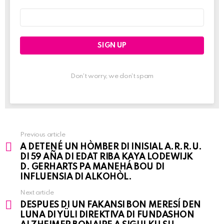
Email
address:
Don't worry, we don't spam
Previous article
See
A DETENÉ UN HÒMBER DI INISIAL A.R.R.U.
more
DI 59 AÑA DI EDAT RIBA KAYA LODEWIJK
D. GERHARTS PA MANEHÁ BOU DI
INFLUENSIA DI ALKOHÒL.
Next article
DESPUES DI UN FAKANSI BON MERESÍ DEN
LUNA DI YÜLI DIREKTIVA DI FUNDASHON