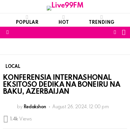
POPULAR
HOT
TRENDING
S
FOLL
Menu
US
LOCAL
KONFERENSIA INTERNASHONAL
EKSITOSO DEDIKA NA BONEIRU NA
BAKU, AZERBAIJAN
by
Redakshon
August 26, 2024, 12:00 pm
1.4k
Views