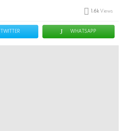
1.6k
Views
TWITTER
WHATSAPP