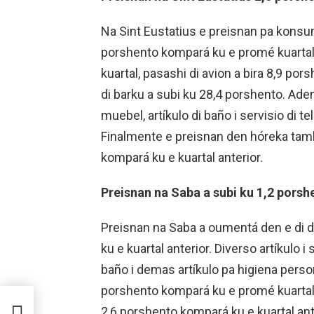
Na Sint Eustatius e preisnan pa konsum
porshento kompará ku e promé kuartal. 
kuartal, pasashi di avion a bira 8,9 por
di barku a subi ku 28,4 porshento. Ad
muebel, artíkulo di baño i servisio di te
Finalmente e preisnan den hóreka tam
kompará ku e kuartal anterior.
Preisnan na Saba a subi ku 1,2 porsh
Preisnan na Saba a oumentá den e di d
ku e kuartal anterior. Diverso artíkulo i
baño i demas artíkulo pa higiena perso
porshento kompará ku e promé kuartal 
2,6 porshento kompará ku e kuartal an