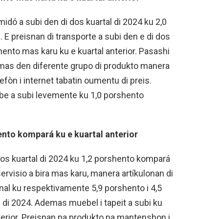
idó a subi den di dos kuartal di 2024 ku 2,0
E preisnan di transporte a subi den e di dos
shento mas karu ku e kuartal anterior. Pasashi
emas den diferente grupo di produkto manera
lefòn i internet tabatin oumentu di preis.
be a subi levemente ku 1,0 porshento
ento kompará ku e kuartal anterior
os kuartal di 2024 ku 1,2 porshento kompará
 servisio a bira mas karu, manera artíkulonan di
nal ku respektivamente 5,9 porshento i 4,5
di 2024. Ademas muebel i tapeit a subi ku
terior. Preisnan pa produkto pa mantenshon i