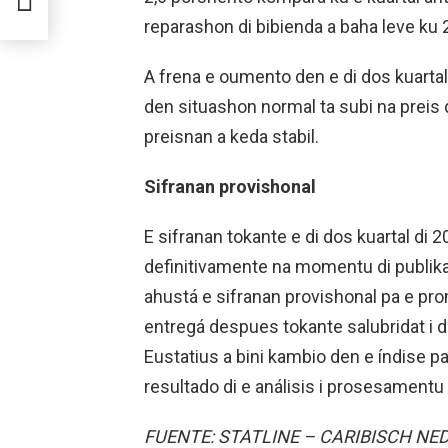
reparashon di bibienda a baha leve ku 2
A frena e oumento den e di dos kuartal
den situashon normal ta subi na preis d
preisnan a keda stabil.
Sifranan provishonal
E sifranan tokante e di dos kuartal di 2
definitivamente na momentu di publikas
ahustá e sifranan provishonal pa e pro
entregá despues tokante salubridat i d
Eustatius a bini kambio den e índise p
resultado di e análisis i prosesamentu d
FUENTE: STATLINE – CARIBISCH N