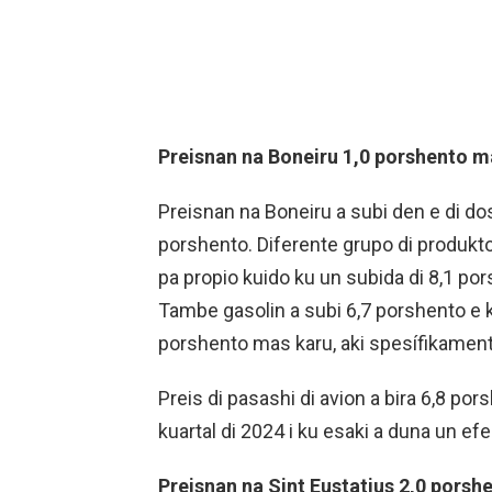
Preisnan na Boneiru 1,0 porshento m
Preisnan na Boneiru a subi den e di do
porshento. Diferente grupo di produkt
pa propio kuido ku un subida di 8,1 po
Tambe gasolin a subi 6,7 porshento e kua
porshento mas karu, aki spesífikamente
Preis di pasashi di avion a bira 6,8 p
kuartal di 2024 i ku esaki a duna un ef
Preisnan na Sint Eustatius 2,0 porshe