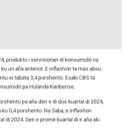
024, produkto i servisionan di konsumidó na
ku un aña anterior. E inflashon ta mas abou
tu ei tabata 3,4 porshento. Esaki CBS ta
 konsumidó pa Hulanda Karibense.
orshento pa aña den e di dos kuartal di 2024,
 ku 0,4 porshento. Na Saba, e inflashon
al di 2024. Den e promé kuartal di e aña aki