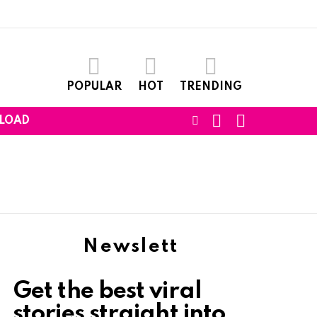
POPULAR
HOT
TRENDING
SEARCH
LOGIN
FOLLOW
LOAD
US
Newslett
Get the best viral
stories straight into