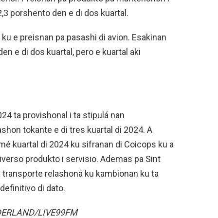
,3 porshento den e di dos kuartal.
 ku e preisnan pa pasashi di avion. Esakinan
en e di dos kuartal, pero e kuartal aki
024 ta provishonal i ta stipulá nan
hon tokante e di tres kuartal di 2024. A
mé kuartal di 2024 ku sifranan di Coicops ku a
iverso produkto i servisio. Ademas pa Sint
a transporte relashoná ku kambionan ku ta
efinitivo di dato.
EDERLAND/LIVE99FM