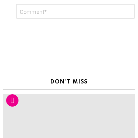
Leave
Comment
*
a
Reply
DON'T MISS