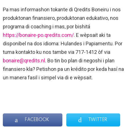
Pa mas informashon tokante di Qredits Boneiru i nos
produktonan finansiero, produktonan edukativo, nos
programa di coaching i mas, por bishitá
https://bonaire-po.qredits.com/
. E wèpsait aki ta
disponibel na dos idioma: Hulandes i Papiamentu. Por
tuma kontakto ku nos tambe via 717-1412 òf via
bonaire@qredits.nl
. Bo tin bo plan di negoshi i plan
finansiero kla? Petishon pa un krédito por keda hasí na
un manera fasil i simpel via di e wèpsait.
FACEBOOK
TWITTER