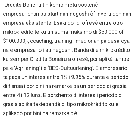
Qredits Boneiru tin komo meta sostené
empresarionan pa start nan negoshi òf invertí den nan
empresa eksistente. Esaki dor di ofresé entre otro
mikrokrédito te ku un suma máksimo di $50.000 òf
$100.000,-, coaching, training i medionan pa desaroyá
na e empresario i su negoshi. Banda di e mikrokrédito
ku semper Qredits Boneiru a ofresé, por apliká tambe
pa e ‘Agrilening’ i e ‘BES-Cultuurlening’. E empresario
ta paga un interes entre 1% i 9.95% durante e periodo
di fiansa i por bini na remarke pa un periodo di grasia
entre 4 i 12 luna. E porshento di interes i periodo di
grasia apliká ta dependé di tipo mikrokrédito ku e
aplikadó por bini na remarke p’é.