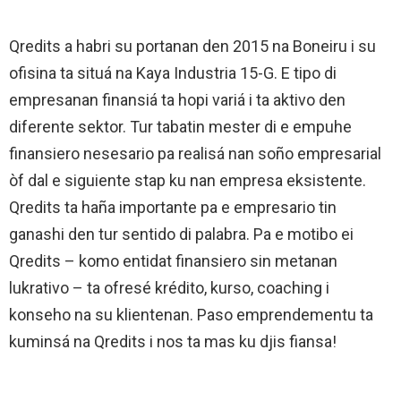
Qredits a habri su portanan den 2015 na Boneiru i su
ofisina ta situá na Kaya Industria 15-G. E tipo di
empresanan finansiá ta hopi variá i ta aktivo den
diferente sektor. Tur tabatin mester di e empuhe
finansiero nesesario pa realisá nan soño empresarial
òf dal e siguiente stap ku nan empresa eksistente.
Qredits ta haña importante pa e empresario tin
ganashi den tur sentido di palabra. Pa e motibo ei
Qredits – komo entidat finansiero sin metanan
lukrativo – ta ofresé krédito, kurso, coaching i
konseho na su klientenan. Paso emprendementu ta
kuminsá na Qredits i nos ta mas ku djis fiansa!