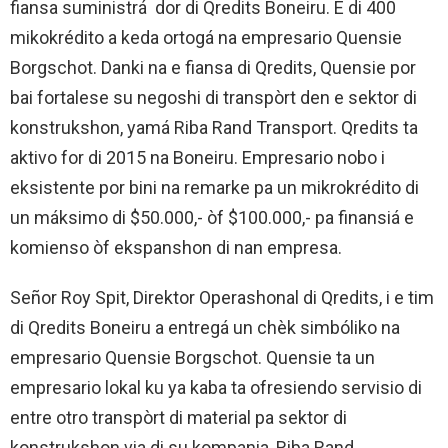
fiansa suministrá dor di Qredits Boneiru. E di 400
mikokrédito a keda ortogá na empresario Quensie
Borgschot. Danki na e fiansa di Qredits, Quensie por
bai fortalese su negoshi di transpòrt den e sektor di
konstrukshon, yamá Riba Rand Transport. Qredits ta
aktivo for di 2015 na Boneiru. Empresario nobo i
eksistente por bini na remarke pa un mikrokrédito di
un máksimo di $50.000,- òf $100.000,- pa finansiá e
komienso òf ekspanshon di nan empresa.
Señor Roy Spit, Direktor Operashonal di Qredits, i e tim
di Qredits Boneiru a entregá un chèk simbóliko na
empresario Quensie Borgschot. Quensie ta un
empresario lokal ku ya kaba ta ofresiendo servisio di
entre otro transpòrt di material pa sektor di
konstrukshon via di su kompania, Riba Rand