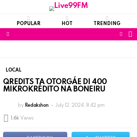
POPULAR
HOT
TRENDING
S
FOLL
Menu
US
LOCAL
QREDITS TA OTORGÁE DI 400
MIKROKRÉDITO NA BONEIRU
by
Redakshon
July 12, 2024, 8:42 pm
1.6k
Views