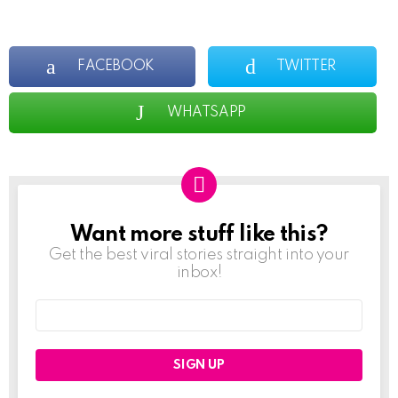
FACEBOOK
TWITTER
WHATSAPP
Want more stuff like this?
NEWSLETTER
Get the best viral stories straight into your
inbox!
Email
address: