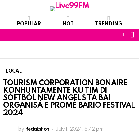
POPULAR
HOT
TRENDING
S
FOLL
Menu
US
LOCAL
TOURISM CORPORATION BONAIRE
KONHUNTAMENTE KU TIM DI
SÒFTBÒL NEW ANGELS TA BAI
ORGANISÁ E PROMÉ BARIO FESTIVAL
2024
by
Redakshon
July 1, 2024, 6:42 pm