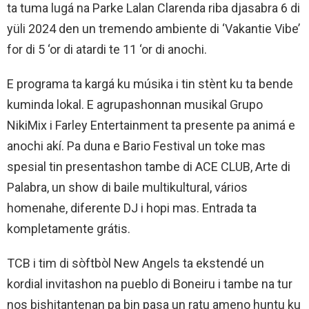
ta tuma lugá na Parke Lalan Clarenda riba djasabra 6 di
yüli 2024 den un tremendo ambiente di ‘Vakantie Vibe’
for di 5 ‘or di atardi te 11 ‘or di anochi.
E programa ta kargá ku músika i tin stènt ku ta bende
kuminda lokal. E agrupashonnan musikal Grupo
NikiMix i Farley Entertainment ta presente pa animá e
anochi akí. Pa duna e Bario Festival un toke mas
spesial tin presentashon tambe di ACE CLUB, Arte di
Palabra, un show di baile multikultural, vários
homenahe, diferente DJ i hopi mas. Entrada ta
kompletamente grátis.
TCB i tim di sòftbòl New Angels ta ekstendé un
kordial invitashon na pueblo di Boneiru i tambe na tur
nos bishitantenan pa bin pasa un ratu ameno huntu ku