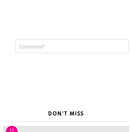
Leave
Comment
*
a
Reply
DON'T MISS